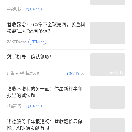
华夏时报
打开APP
营收暴增716%拿下全球第四，长鑫科
技离“三强”还有多远？
ZAKER财经
打开APP
凭手机号，确认领取！
00:15
广告
易泽科技运营商
了解详情
增收不增利的另一面：伟星新材半年
报里的减法题
红星新闻
打开APP
诺德股份半年报透视：营收翻倍靠储
能，AI铜箔贡献有限