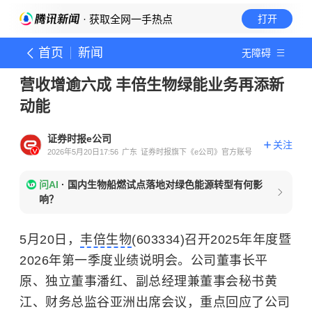
· 获取全网一手热点
打开
首页
新闻
无障碍
营收增逾六成 丰倍生物绿能业务再添新
动能
证券时报e公司
关注
2026年5月20日17:56
广东
证券时报旗下《e公司》官方账号
问AI
·
国内生物船燃试点落地对绿色能源转型有何影
响？
5月20日，
丰倍生物
(603334)召开2025年年度暨
2026年第一季度业绩说明会。公司董事长平
原、独立董事潘红、副总经理兼董事会秘书黄
江、财务总监谷亚洲出席会议，重点回应了公司