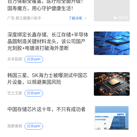
百万保额全覆盖，医疗险全面升级！
国寿魔方，用心守护健康生活！
00:06
广告
鼎立健康小助手
了解详情
深度绑定长鑫存储、长江存储+半导体
晶圆制造关键材料龙头，该公司国产
光刻胶+电镀液打破海外垄断
巨丰投顾
打开APP
韩国三星、SK海力士被曝测试中国芯
片设备，以规避美国风险
空之王座
打开APP
中国存储芯片这十年，不只有成功者
观察者网
打开APP