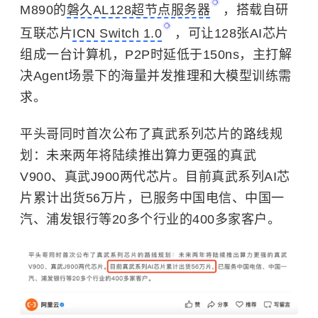
M890的
磐久AL128超节点服务器
，搭载自研
互联芯片
ICN Switch 1.0
，可让128张AI芯片
组成一台计算机，P2P时延低于150ns，主打解
决Agent场景下的海量并发推理和大模型训练需
求。
平头哥同时首次公布了真武系列芯片的路线规
划：未来两年将陆续推出算力更强的真武
V900、真武J900两代芯片。目前真武系列AI芯
片累计出货56万片，已服务中国电信、中国一
汽、浦发银行等20多个行业的400多家客户。