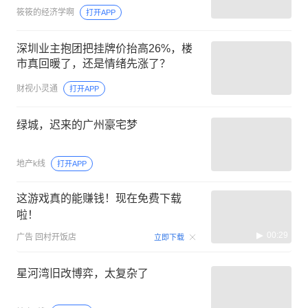
筱筱的经济学啊
打开APP
深圳业主抱团把挂牌价抬高26%，楼
市真回暖了，还是情绪先涨了？
财视小灵通
打开APP
绿城，迟来的广州豪宅梦
地产k线
打开APP
这游戏真的能赚钱！现在免费下载
啦！
00:29
广告
回村开饭店
立即下载
星河湾旧改博弈，太复杂了