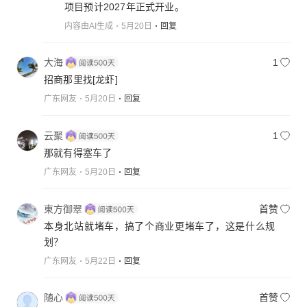
项目预计2027年正式开业。
内容由AI生成
5月20日
回复
大海
1
招商那里找
[龙虾]
广东网友
5月20日
回复
云聚
1
那就有得塞车了
广东网友
5月20日
回复
東方御翠
首赞
本身北站就堵车，搞了个商业更堵车了，这是什么规
划？
广东网友
5月22日
回复
随心
首赞