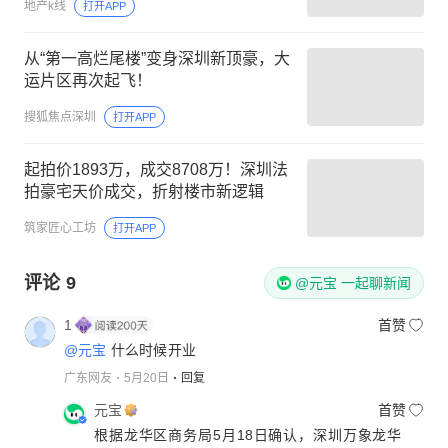
地产k线
打开APP
从“第一高烂尾楼”变身深圳新顶豪，大
运片区再次起飞！
搜狐焦点深圳
打开APP
起拍价1893万，成交8708万！深圳法
拍豪宅天价成交，折射楼市新逻辑
筑家匠心工坊
打开APP
评论
9
@元宝 一起聊新闻
1
首赞
@元宝
什么时候开业
广东网友
5月20日
回复
元宝
首赞
根据龙华区商务局5月18日确认，深圳万象龙华