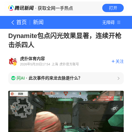
· 获取全网一手热点
打开
首页
新闻
无障碍
Dynamite包点闪光效果显著，连续开枪
击杀四人
虎扑体育内容
关注
2026年5月20日17:54
上海
虎扑官方账号
问AI
·
此次事件的来龙去脉是什么？