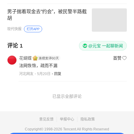
男子揣着现金去“约会”，被民警半路截
胡
现代快报
打开APP
评论
1
@元宝 一起聊新闻
花蝴蝶
首赞
法网恢恢，疏而不漏
河北网友
5月20日
回复
已显示全部评论
意见反馈
举报中心
隐私政策
Copyright© 1998-
2026
Tencent.All Rights Reserved