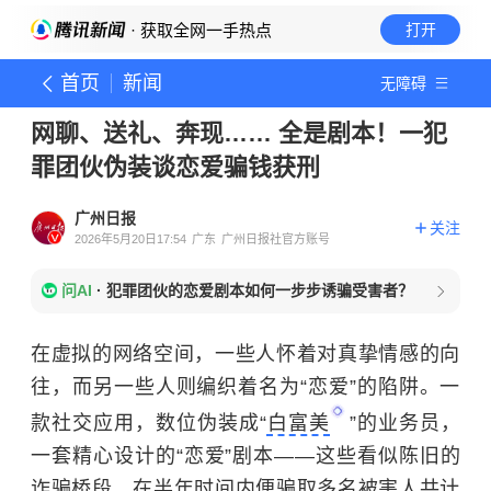
· 获取全网一手热点
打开
首页
新闻
无障碍
网聊、送礼、奔现…… 全是剧本！一犯
罪团伙伪装谈恋爱骗钱获刑
广州日报
关注
2026年5月20日17:54
广东
广州日报社官方账号
问AI
·
犯罪团伙的恋爱剧本如何一步步诱骗受害者？
在虚拟的网络空间，一些人怀着对真挚情感的向
往，而另一些人则编织着名为“恋爱”的陷阱。一
款社交应用，数位伪装成“
白富美
”的业务员，
一套精心设计的“恋爱”剧本——这些看似陈旧的
诈骗桥段，在半年时间内便骗取多名被害人共计