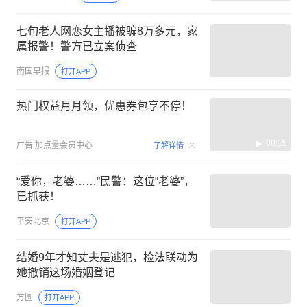
七旬老人网恋女主播被骗8万多元，家
属报警！警方已立案侦查
南国早报
打开APP
热门权益月月领，优惠券包享不停！
00:15
广告
加点量会员中心
了解详情
“爱你，老婆……”民警：这位“老婆”，
已抓获！
平安北京
打开APP
结婚9年才知丈夫是逃犯，检法联动为
她撤销这场婚姻登记
方圆
打开APP