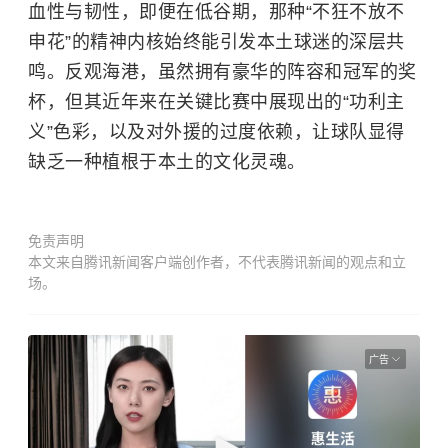
血性与韧性，即便在低谷期，那种“不狂不放不
申花”的精神内核始终能引发本土球迷的深层共
鸣。反观海港，虽然拥有豪华的阵容和冠军的奖
杯，但其近年来在关键比赛中展现出的“功利主
义”色彩，以及对外援的过度依赖，让球队显得
缺乏一种植根于本土的文化灵魂。
免责声明
本文来自腾讯新闻客户端创作者，不代表腾讯新闻的观点和立
场。
广告