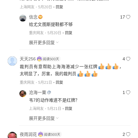
上海网友
5月20日
回复
信念
17
给尤文图斯提鞋都不够
重庆网友
5月20日
回复
展开更多回复
天天256
4
裁判员有意帮助上海海港减少一张红牌
，
太明显了，厉害，我的裁判员
重庆网友
5月21日
回复
沧海一粟
1
韦7的动作难道不是红牌？
上海网友
5月21日
回复
展开更多回复
夜雨润花
2