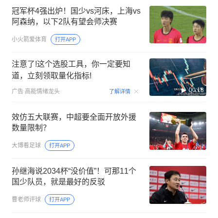
冠军杯4强出炉！国少vs河床，上海vs
阿森纳，以下2队有望会师决赛
小火箭爱体育
打开APP
注意了!这个选股工具，你一定要知
道，立刻领取量化指标!
00:18
广告
高能情绪龙头
了解详情
效仿五大联赛，中超要全面开放外援
数量限制？
大博看足球
打开APP
孙继海说2034杯“没价值”！可那11个
国少队员，就是最好的反驳
曹老师评球
打开APP