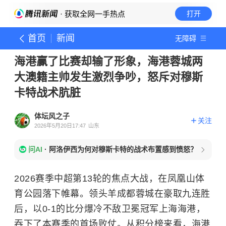
· 获取全网一手热点
打开
首页
新闻
无障碍
海港赢了比赛却输了形象，海港蓉城两
大澳籍主帅发生激烈争吵，怒斥对穆斯
卡特战术肮脏
体坛风之子
关注
2026年5月20日17:47
山东
问AI
·
阿洛伊西为何对穆斯卡特的战术布置感到愤怒？
2026赛季中超第13轮的焦点大战，在凤凰山体
育公园落下帷幕。领头羊成都蓉城在豪取九连胜
后，以0-1的比分爆冷不敌卫冕冠军上海海港，
吞下了本赛季的首场败仗。从积分榜来看，海港