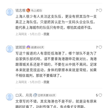
钱志根
7
上海人很少有人关注这支队伍，更没有把其当作一支
真正上海队伍，只是把其认定为一支码头企业队伍，
能代表上海城市的队伍只有申花，哪怕其成绩不佳。
上海网友
5月21日
回复
琥斑狈
7
写这个报道的人有意贬低海港了，哪个球队不是为了
自家俱乐部的呀。请不要拿海港跟申花做对比，海港
跟蓉城关系还是不错的，不要在从中挑不离间。足球
本来就是竞技运动，身体的摩擦本来就是常规，如果
不相信裁判，那就不要看球了。
上海网友
5月20日
回复
口天、月亮
5
文章写的不错，其实海港也不是不好，就是没有原来
踢的好看了，功利性强了点，有点像尤文图斯。