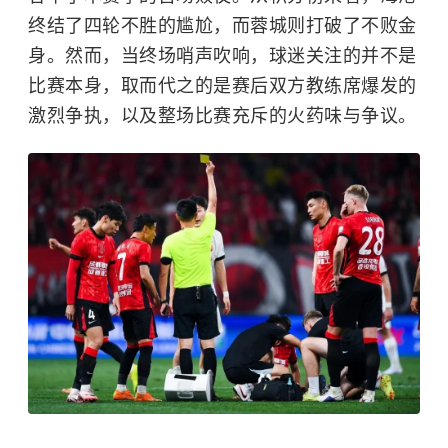
终结了四轮不胜的尴尬，而蓉城则打破了不败金
身。然而，当终场哨声吹响，球迷关注的并不是
比赛本身，取而代之的是赛后双方教练席爆发的
激烈争执，以及整场比赛充斥的火药味与争议。