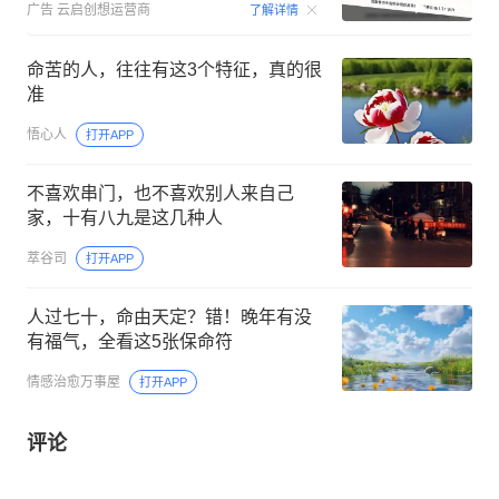
00:15
广告
云启创想运营商
了解详情
命苦的人，往往有这3个特征，真的很
准
悟心人
打开APP
不喜欢串门，也不喜欢别人来自己
家，十有八九是这几种人
萃谷司
打开APP
人过七十，命由天定？错！晚年有没
有福气，全看这5张保命符
情感治愈万事屋
打开APP
评论