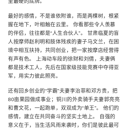
里最硬的底牌。
最好的感情，不是谁依附谁，而是两棵树，根紧
握在地下，叶相触在云里。 你看那些令人羡慕
的伴侣，往往都是“人生合伙人”。 甘肃临夏的盲
人按摩师赵利明和肢体残疾的妻子马文兰，在困
境中相互扶持，共同创业，把一家按摩店经营得
有声有色。 上海动车段的徐财和刘倩，夫妻俩
都是技术工人，先后在国家级技能竞赛中夺得亚
军，用实力彼此照亮。
还有回乡创业的“学霸”夫妻李治菲和邓方贵，把
80亩果园做成事业；铜川的外卖骑手夫妻郭亮亮
和曹文花，一起跑单，双双成为“单王”。 他们的
感情，建立在共同奋斗的坚实土地上。 自强的
意义在于，当生活风雨来袭时，你们是彼此最可