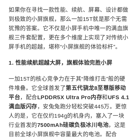
如果你在寻找一款性能、续航、屏幕、设计都做
到极致的小屏旗舰，那么一加15T就是那个无需
犹豫的答案。它不仅是小屏手机中唯一的满血旗
舰三件套配置，更在多个维度上实现了对传统小
屏手机的超越，堪称“小屏旗舰的体验标杆”。
1. 性能续航超越大屏，旗舰体验完胜小屏
一加15T的核心竞争力在于其“降维打击”般的硬
件堆叠。它全球首发了
第五代骁龙8至尊版移动
平台
，配合
LPDDR5X Ultra Pro内存
和
UFS 4.1
满血版闪存
，安兔兔跑分轻松突破445万。更惊
人的是，它在仅约194g的机身内，塞入了一块
行业首发的
7500mAh硅碳负极冰川电池
，这是
目前全球小屏旗舰中容量最大的电池。配合