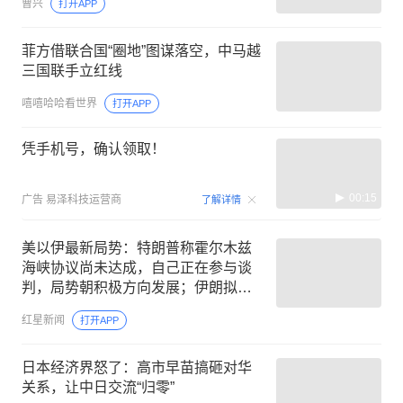
曹兴
打开APP
菲方借联合国“圈地”图谋落空，中马越
三国联手立红线
嘻嘻哈哈看世界
打开APP
凭手机号，确认领取！
00:15
广告
易泽科技运营商
了解详情
美以伊最新局势：特朗普称霍尔木兹
海峡协议尚未达成，自己正在参与谈
判，局势朝积极方向发展；伊朗拟立
法禁止美国、以色列船只通行
红星新闻
打开APP
日本经济界怒了：高市早苗搞砸对华
关系，让中日交流“归零”