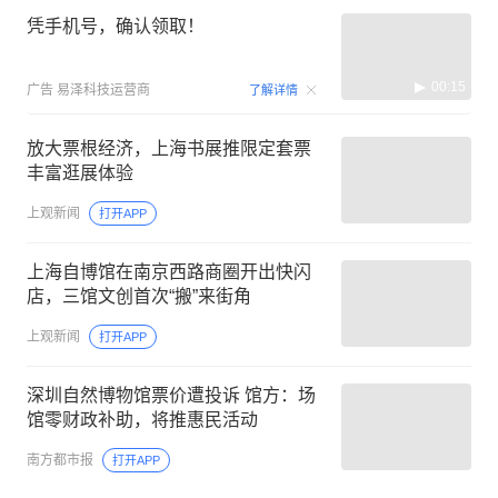
凭手机号，确认领取！
00:15
广告
易泽科技运营商
了解详情
放大票根经济，上海书展推限定套票
丰富逛展体验
上观新闻
打开APP
上海自博馆在南京西路商圈开出快闪
店，三馆文创首次“搬”来街角
上观新闻
打开APP
深圳自然博物馆票价遭投诉 馆方：场
馆零财政补助，将推惠民活动
南方都市报
打开APP