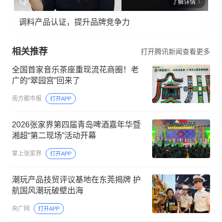
了解详情
调料产品认证，提升品牌竞争力
相关推荐
打开腾讯新闻查看更多
全国首家音乐茶座重现流花商圈！老
广的“翠园宫”回来了
南方都市报
打开APP
2026张家界第四届青岛啤酒嘉年华暨
湘超“第二现场”活动开幕
掌上张家界
打开APP
潮玩产品技贸评议基地在东莞揭牌 护
航国风潮玩破壁出海
央广网
打开APP