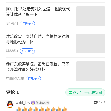
阿尔托13处建筑列入世遗，北欧现代
设计体系了解一下
澎湃新闻
打开APP
建筑瞭望｜穿越自然，当博物馆建筑
与地形融为一体
澎湃新闻
打开APP
@广东歌舞剧院，番禺已就位，只等
《沙湾往事》好戏登场
广州番禺发布
打开APP
评论
1
@元宝 一起聊新闻
wxid_khv
首赞