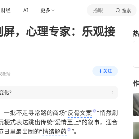
财经
AI
更多
扬眼
搜索
”刷屏，心理专家：乐观接
热
关注
方账号
作
变化？
，一批不走寻常路的商场“
反骨文案
”悄然刷
玩梗式表达跳出传统“爱情至上”的叙事，迎合
节日里最出圈的“
情绪解药
”。