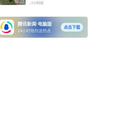
强风吹至变形报废
00:22
-7小时前
腾讯新闻·电脑版
点击下载
24小时陪你追热点