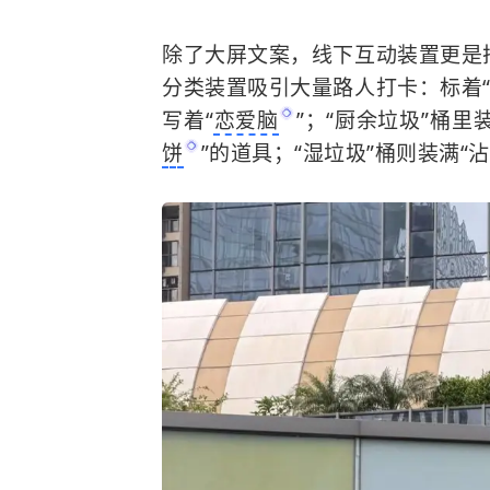
除了大屏文案，线下互动装置更是
分类装置吸引大量路人打卡：标着
写着“
恋爱脑
”；“厨余垃圾”桶里
饼
”的道具；“湿垃圾”桶则装满“