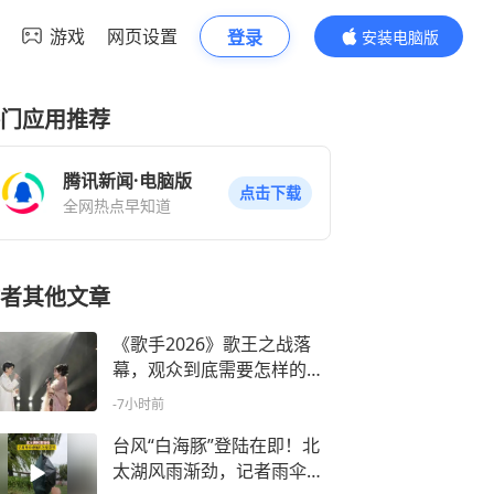
游戏
网页设置
登录
安装电脑版
内容更精彩
门应用推荐
腾讯新闻·电脑版
点击下载
全网热点早知道
者其他文章
《歌手2026》歌王之战落
幕，观众到底需要怎样的音
综
-7小时前
台风“白海豚”登陆在即！北
太湖风雨渐劲，记者雨伞被