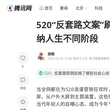
首页
要闻
北京
科技
520“反套路文案
纳人生不同阶段
扬眼
2026-05-20 15:48
发布于
江苏
扬子晚报扬眼官
0
问AI
·
反套路营销反映了哪些社会心态
评论
当全网都在为520浪漫营销狂欢时
屏。从户外大屏到主题装置，这些
当代年轻人的自嘲心态，成为今年