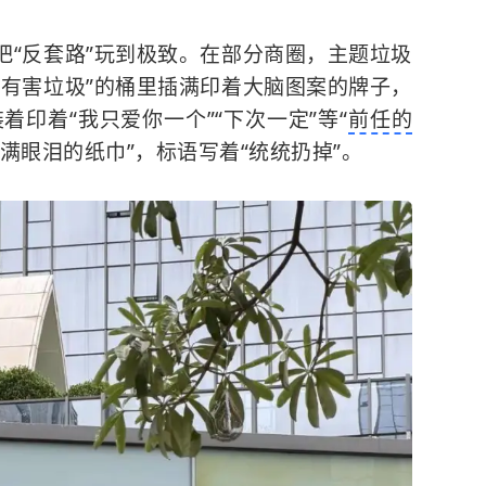
把“反套路”玩到极致。在部分商圈，主题垃圾
“有害垃圾”的桶里插满印着大脑图案的牌子，
装着印着“我只爱你一个”“下次一定”等“
前任的
沾满眼泪的纸巾”，标语写着“统统扔掉”。