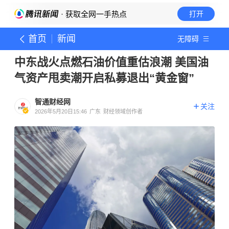
· 获取全网一手热点
打开
首页
新闻
无障碍
中东战火点燃石油价值重估浪潮 美国油
气资产甩卖潮开启私募退出“黄金窗”
智通财经网
关注
2026年5月20日15:46
广东
财经领域创作者