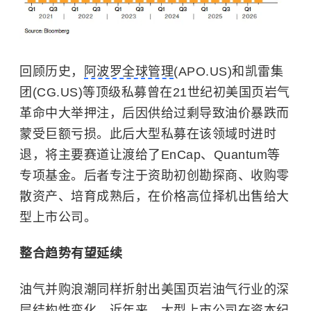
回顾历史，
阿波罗全球管理
(APO.US)和凯雷集
团(CG.US)等顶级私募曾在21世纪初美国页岩气
革命中大举押注，后因供给过剩导致油价暴跌而
蒙受巨额亏损。此后大型私募在该领域时进时
退，将主要赛道让渡给了EnCap、Quantum等
专项基金。后者专注于资助初创勘探商、收购零
散资产、培育成熟后，在价格高位择机出售给大
型上市公司。
整合趋势有望延续
油气并购浪潮同样折射出美国页岩油气行业的深
层结构性变化。近年来，大型上市公司在资本纪