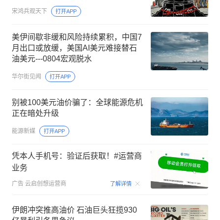
宋鸿兵观天下
打开APP
美伊间歇非缓和风险持续累积，中国7
月出口或放缓，美国AI美元难接替石
油美元---0804宏观脱水
华尔街见闻
打开APP
别被100美元油价骗了：全球能源危机
正在暗处升级
能源新媒
打开APP
凭本人手机号：验证后获取！#运营商
业务
00:15
广告
云启创想运营商
了解详情
伊朗冲突推高油价 石油巨头狂揽930