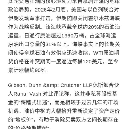
此轮交易狂潮的核心驱动力来自急剧升温的地缘
政治局势。2026年2月底，美国与
以色列
联合对
伊朗发动军事打击，伊朗随即关闭
霍尔木兹海峡
作为战略反制。该海峡承载全球约20%的石油海
运量，日通行原油超过1360万桶，占全球海运
原油出口总量的31%以上。海峡事实上的长期关
闭使得全球石油有效供应迅速收缩，WTI原油期
货价格在冲突期间一度逼近每桶120美元，至今
累计涨幅约90%。
Gibson, Dunn &amp; Crutcher LLP休斯顿合伙
人Rahul Vashi对此评论称，这并非私募股权基
金的“踩踏式出逃”，而是相较于过去几年的市场
机遇。油价中枢的大幅抬升重新设定了资产定价
的“地板价”，有助于消除买卖双方之间长期存在
的“价格预期错配”。