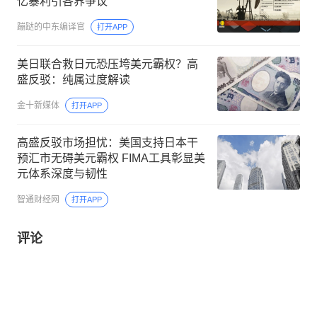
亿暴利引各界争议
蹦跶的中东编译官
打开APP
美日联合救日元恐压垮美元霸权？高
盛反驳：纯属过度解读
金十新媒体
打开APP
高盛反驳市场担忧：美国支持日本干
预汇市无碍美元霸权 FIMA工具彰显美
元体系深度与韧性
智通财经网
打开APP
评论