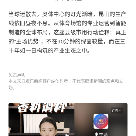
当球迷散去，奥体中心的灯光渐暗，昆山的生产
线依旧昼夜不息。从体育场馆的专业运营到智能
制造的全球布局，这座县级市用行动诠释：真正
的“主场优势”，不在90分钟的绿茵较量，而在三
十年如一日构筑的产业生态之中。
免责声明
本文来自腾讯新闻客户端创作者，不代表腾讯新闻的观点和立
场。
广告