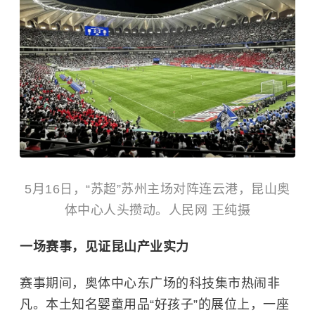
5月16日，“苏超”苏州主场对阵连云港，昆山奥
体中心人头攒动。人民网 王纯摄
一场赛事，见证昆山产业实力
赛事期间，奥体中心东广场的科技集市热闹非
凡。本土知名婴童用品“好孩子”的展位上，一座