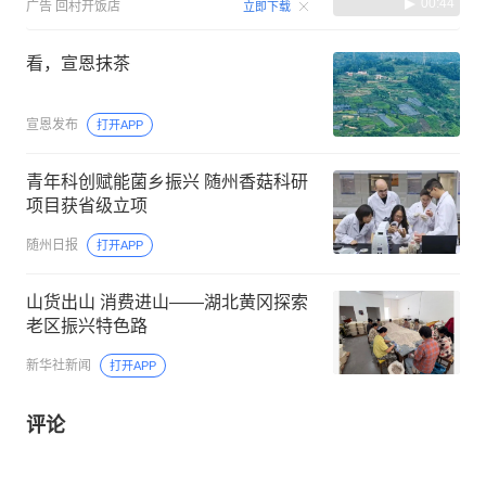
00:44
广告
回村开饭店
立即下载
看，宣恩抹茶
宣恩发布
打开APP
青年科创赋能菌乡振兴 随州香菇科研
项目获省级立项
随州日报
打开APP
山货出山 消费进山——湖北黄冈探索
老区振兴特色路
新华社新闻
打开APP
评论