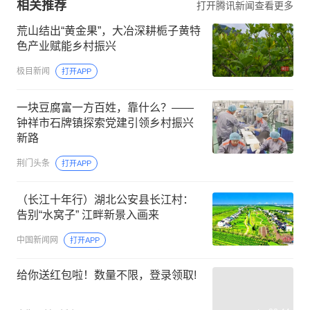
相关推荐
打开腾讯新闻查看更多
荒山结出“黄金果”，大冶深耕栀子黄特
色产业赋能乡村振兴
极目新闻
打开APP
一块豆腐富一方百姓，靠什么？——
钟祥市石牌镇探索党建引领乡村振兴
新路
荆门头条
打开APP
（长江十年行）湖北公安县长江村：
告别“水窝子” 江畔新景入画来
中国新闻网
打开APP
给你送红包啦！数量不限，登录领取!