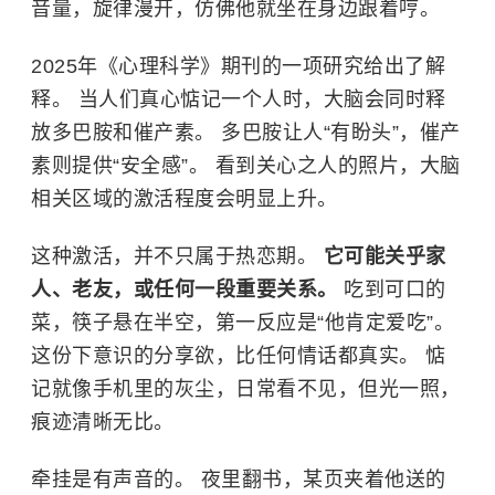
音量，旋律漫开，仿佛他就坐在身边跟着哼。
2025年《心理科学》期刊的一项研究给出了解
释。 当人们真心惦记一个人时，大脑会同时释
放多巴胺和催产素。 多巴胺让人“有盼头”，催产
素则提供“安全感”。 看到关心之人的照片，大脑
相关区域的激活程度会明显上升。
这种激活，并不只属于热恋期。
它可能关乎家
人、老友，或任何一段重要关系。
吃到可口的
菜，筷子悬在半空，第一反应是“他肯定爱吃”。
这份下意识的分享欲，比任何情话都真实。 惦
记就像手机里的灰尘，日常看不见，但光一照，
痕迹清晰无比。
牵挂是有声音的。 夜里翻书，某页夹着他送的