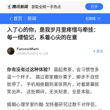
· 获取全网一手热点
打开
首页
新闻
无障碍
入了心的你，是我岁月里疼惜与牵挂：
每一缕惦记，系着心尖的在意
FaroeseMarti
关注
2026年5月20日15:44
山东
你有没有过这种体验？
晨起煮茶，会习惯性多
温一个杯子。 路过那家糖炒栗子，脚步不自觉
就停了。 手机相册翻到某张照片，对着屏幕就
笑出声。 这些瞬间，无关刻意，全是本能。
婚姻心理学家约翰·戈特曼研究过数千对伴侣，