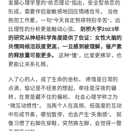
发展心理学里的“依恋理论”指出，安全型依恋的
形成，需要伴侣能敏感地回应情绪信号。 当他
抱怨工作累，一句“今天肯定熬得特别辛苦”，远
比理性的分析更能触动心弦。
剑桥大学2023年
的研究从神经科学角度提供了佐证：女性大脑的
共情网络活跃度更高，一旦感到被理解，催产素
的释放量可能更多。
这种“懂”，比爱更稀罕，也
更能让关系扎根。
入了心的人，成了生命的坐标。 疼惜是日常的
点滴，惦记是不经意的想起，牵挂是深夜的辗
转，在意是藏不住的偏袒。
社会心理学
称之为
“微互动惯性”。 当两个人在高频、低强度的互动
中形成节奏，哪怕暂停，也会产生“失衡感”。 就
像习惯了右脚先穿鞋，突然换左脚，会觉得一整