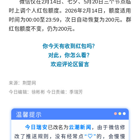
微信仅在2月14日、七夕、5月20日三个节点临
时上调个人红包额度。2026年2月14日，额度适用
时间为00:00至23:59，次日自动恢复为200元。群
红包额度不变，仍为200元。
你今天有收到红包吗？
对此，你怎么看？
欢迎评论区留言
来源：荆楚网
今日编辑：徐彬彬 今日责编：季瑞芳
温馨提示
今日瑞安
已改名为
云潮新
闻
，由于微信修
改了推送规则，没有经常点
“♡”
的，会慢慢