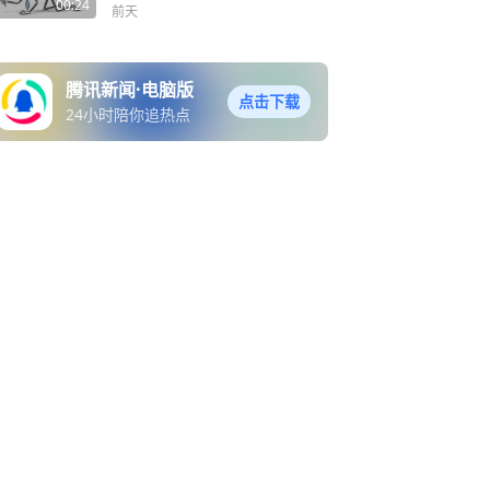
再保证进度，最后还得看领
00:24
前天
导脸色！明明是自己的带薪
假
腾讯新闻·电脑版
点击下载
24小时陪你追热点