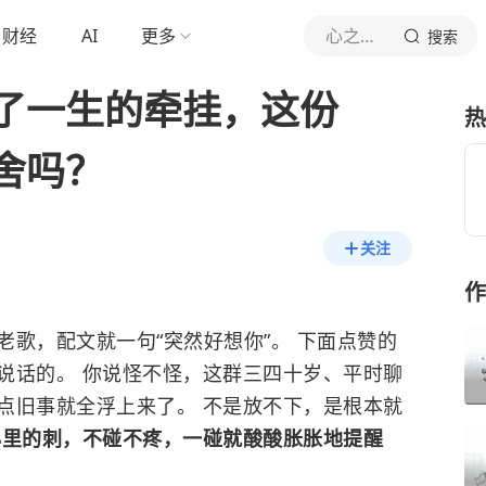
财经
AI
更多
心之暗面
搜索
了一生的牵挂，这份
热
舍吗？
关注
作
歌，配文就一句“突然好想你”。 下面点赞的
说话的。 你说怪不怪，这群三四十岁、平时聊
点旧事就全浮上来了。 不是放不下，是根本就
心里的刺，不碰不疼，一碰就酸酸胀胀地提醒