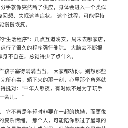
 分手就像突然断了供应，身体会进入一个类似
复回想、失眠这些症状。 这个过程，可能得持
能慢慢恢复。
的“生活程序”：几点互道晚安，周末去哪家店，
套运行了很久的程序强行删除。 大脑会不断报
你浑身不自在，总觉得少了点什么。
作孩子塞得满满当当。 大家都劝你，别想那些
理完所有事，躺下来的那一刻，心里那个角落就
说得挺对：“中年人熬夜，有时候不是为了玩手
会儿。 ”
。 它不再是年轻时非要在一起的执拗，而更像
的复杂情绪。 那个人，可能陪你熬过了最难的