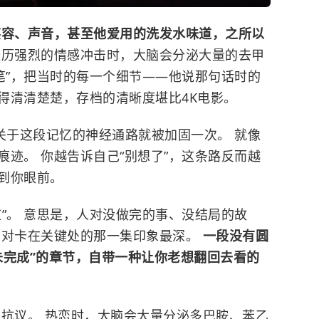
笑容、声音，甚至他爱用的洗发水味道，之所以
经历强烈的情感冲击时，大脑会分泌大量的去甲
笔”，把当时的每一个细节——他说那句话时的
得清清楚楚，存档的清晰度堪比4K电影。
关于这段记忆的神经通路就被加固一次。 就像
迹。 你越告诉自己“别想了”，这条路反而越
到你眼前。
”。 意思是，人对没做完的事、没结局的故
偏对卡在关键处的那一集印象最深。
一段没有圆
未完成”的章节，自带一种让你老想翻回去看的
在抗议。 热恋时，大脑会大量分泌多巴胺、
苯乙