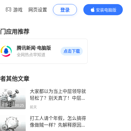
游戏
网页设置
登录
安装电脑版
内容更精彩
门应用推荐
腾讯新闻·电脑版
点击下载
全网热点早知道
者其他文章
大家都以为当上中层领导就
轻松了？别天真了！中层最
尴尬的真相就是：所有的责
00:25
前天
任都是你的，但权力全不是
你的！
打工人请个年假，怎么搞得
像做贼一样？先解释原因，