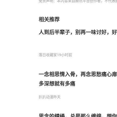
免责声明：本内容来自腾讯平台创作者，不代表
相关推荐
人到后半辈子，别再一味讨好，好
落日收藏家
19小时前
一念相思情入骨，再念思愁痛心扉
多深想就有多痛
扒扒动漫
昨天
思念的缱绻，总是那么缠绵，想你