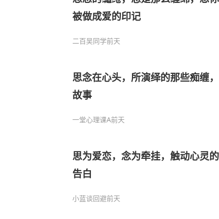
被做成爱的印记
二百吴同学
前天
思念在心头，所演绎的那些痴缠，
故事
一堂心理课A
前天
思为爱恋，念为牵挂，触动心灵的
告白
小蓝谈回避
前天