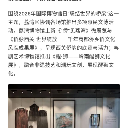
围绕2026年国际博物馆日“联结世界的桥梁”这一
主题，荔湾区协调各场馆推出多项惠民文博活
动。荔湾博物馆上新《“侨”见荔湾》微展览与
《侨脉西关 世界绽放——千年商都侨乡侨文化
风貌成果展》，呈现西关侨韵的底蕴与活力；粤
剧艺术博物馆推出《醒·狮——岭南醒狮文化
展》，融合非遗技艺和潮玩文创，展现醒狮文
化。