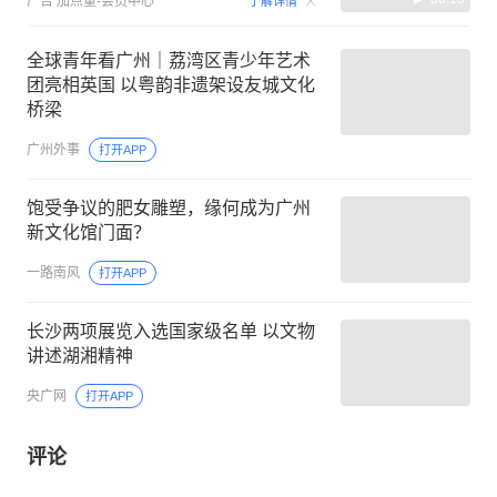
广告
加点量-会员中心
了解详情
全球青年看广州｜荔湾区青少年艺术
团亮相英国 以粤韵非遗架设友城文化
桥梁
广州外事
打开APP
饱受争议的肥女雕塑，缘何成为广州
新文化馆门面？
一路南风
打开APP
长沙两项展览入选国家级名单 以文物
讲述湖湘精神
央广网
打开APP
评论