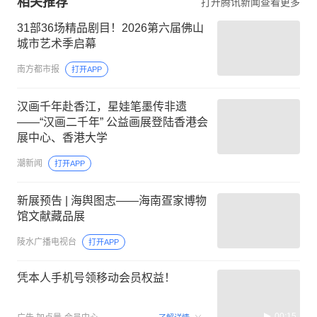
相关推荐
打开腾讯新闻查看更多
31部36场精品剧目！2026第六届佛山
城市艺术季启幕
南方都市报
打开APP
汉画千年赴香江，星娃笔墨传非遗
——“汉画二千年” 公益画展登陆香港会
展中心、香港大学
潮新闻
打开APP
新展预告 | 海舆图志——海南疍家博物
馆文献藏品展
陵水广播电视台
打开APP
凭本人手机号领移动会员权益！
00:15