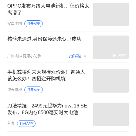
OPPO发布万级大电池新机，但价格太
离谱了
安卓中国
打开APP
核验未通过,身份保障还未认证成功
00:07
广告
鼎立健康小助手
了解详情
手机或将迎来大规模涨价潮！普通人
该怎么办？四招避开购机坑
谭天道地
打开APP
刀法精准！2499元起华为nova 16 SE
发布，8G内存8500毫安时大电池
科客
打开APP