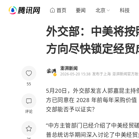
首页
要闻
北京
科技
外交部：中美将按
方向尽快锁定经贸
澎湃新闻
2026-05-20 15:38
发布于
上海
澎湃新闻官方账
55
5月20日，外交部发言人郭嘉昆主
方已同意在 2028 年前每年采购价
交部能否予以证实？
评论
“中方主管部门已经介绍了中美经贸
普总统访华期间深入讨论了中美经贸