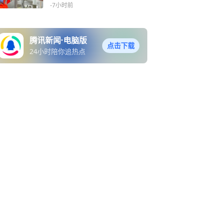
两趟列车
-7小时前
腾讯新闻·电脑版
点击下载
24小时陪你追热点