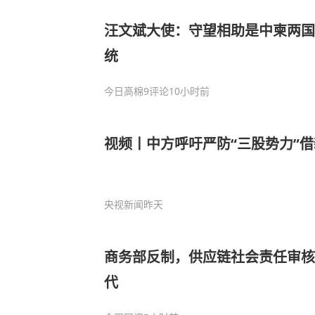
汪文斌大使：守望相助是中柬两国
统
今日高棉
9评论
10小时前
视频丨中方呼吁严防“三股势力”
央视新闻
昨天
商务部反制，供应链社会责任审核
代