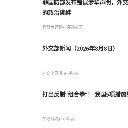
菲国防部发布错误涉华声明，外交
的政治挑衅
兵器世界观
41评论
前天
外交部新闻（2026年8月8日）
外交小灵通
-5小时前
打出反制“组合拳”！ 我国5项措
华夏时报
11小时前