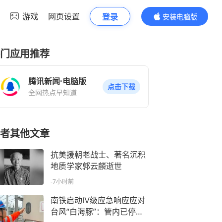
游戏
网页设置
登录
安装电脑版
内容更精彩
门应用推荐
腾讯新闻·电脑版
点击下载
全网热点早知道
者其他文章
抗美援朝老战士、著名沉积
地质学家郭云麟逝世
-7小时前
南铁启动Ⅳ级应急响应应对
台风“白海豚”：管内已停运