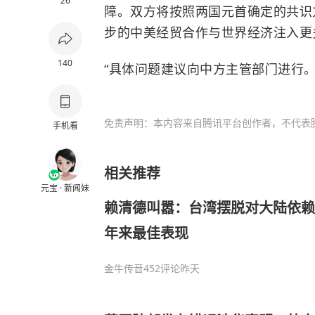
26
障。双方将按照两国元首确定的共识
步的中美经贸合作与世界经济注入更
140
“具体问题建议向中方主管部门进行。
免责声明：本内容来自腾讯平台创作者，不代表
手机看
相关推荐
元宝 · 新闻妹
赖清德叫嚣：台湾摆脱对大陆依赖
年来最佳表现
金牛传音
452评论
昨天