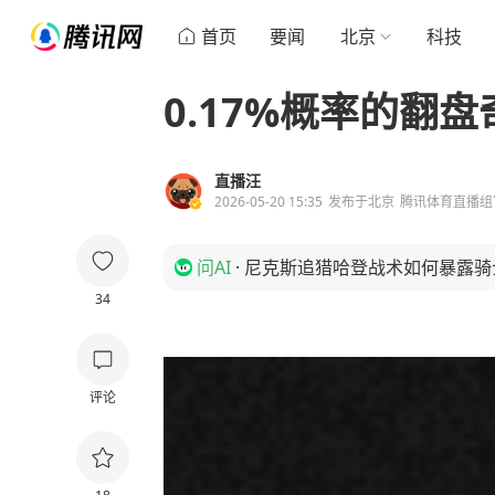
首页
要闻
北京
科技
0.17%概率的翻
直播汪
2026-05-20 15:35
发布于
北京
腾讯体育直播组
问AI
·
尼克斯追猎哈登战术如何暴露骑
34
评论