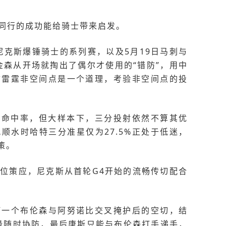
同行的成功能给骑士带来启发。
尼克斯爆锤骑士的系列赛，以及5月19日
马刺
与
金森从开场就掏出了偶尔才使用的“错防”，用中
防雷霆非空间点是一个道理，考验非空间点的投
三分命中率，但大样本下，三分投射依然不算其优
顺水时哈特三分准星仅为27.5%正处于低迷，
策。
位策应，尼克斯从首轮G4开始的流畅传切配合
打一个布伦森与阿努诺比交叉掩护后的空切，结
缘随时协防，最后唐斯只能与布伦森打手递手，