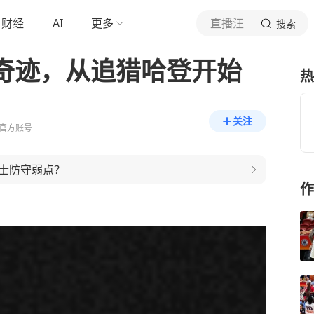
财经
AI
更多
直播汪
搜索
盘奇迹，从追猎哈登开始
热
关注
官方账号
士防守弱点？
作