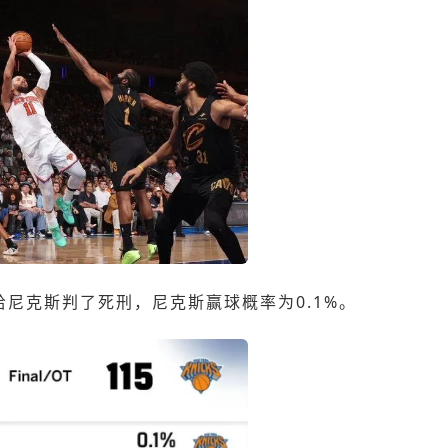
给尼克斯判了死刑，尼克斯赢球概率为0.1%。