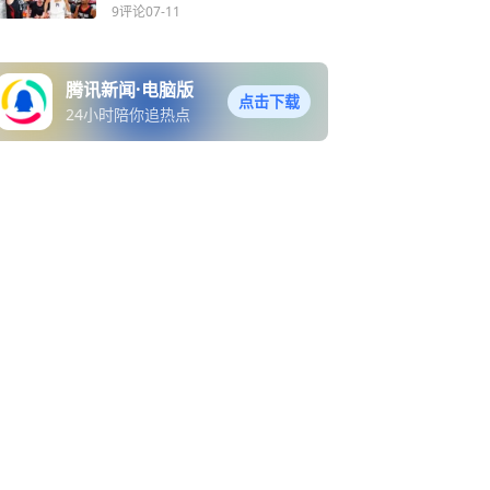
9评论
07-11
腾讯新闻·电脑版
点击下载
24小时陪你追热点