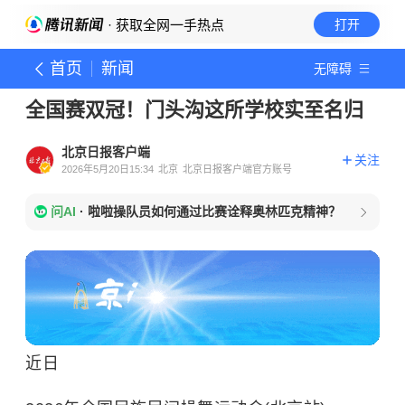
· 获取全网一手热点
打开
首页
新闻
无障碍
全国赛双冠！门头沟这所学校实至名归
北京日报客户端
关注
2026年5月20日15:34
北京
北京日报客户端官方账号
问AI
·
啦啦操队员如何通过比赛诠释奥林匹克精神？
近日