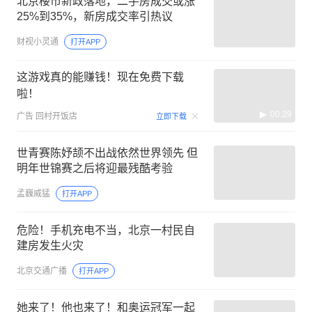
北京楼市新政落地，二手房成交或涨
25%到35%，新房成交率引热议
财视小灵通
打开APP
这游戏真的能赚钱！现在免费下载
啦！
00:29
广告
回村开饭店
立即下载
世青赛陈妤颉不出战依然世界领先 但
明年世锦赛之后将迎最残酷考验
孟巍威猛
打开APP
危险！手机充电不当，北京一村民自
建房发生火灾
北京交通广播
打开APP
她来了！他也来了！和奥运冠军一起