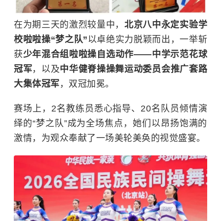
在为期三天的激烈较量中，
北京八中永定实验学
校啦啦操“梦之队”
以卓绝实力脱颖而出，一举斩
获
少年混合组啦啦操自选动作——中学示范花球
冠军
，以及
中华健脊
操操
舞运动委员会推广套路
大集体冠军
，双冠加冕。
赛场上，2名教练员悉心指导、20名队员倾情演
绎的“梦之队”成为全场焦点，她们以昂扬饱满的
激情，为观众奉献了一场美轮美奂的视觉盛宴。