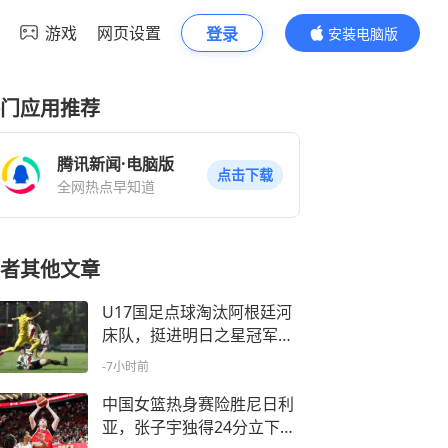
游戏
网页设置
登录
安装电脑版
内容更精彩
门应用推荐
腾讯新闻·电脑版
点击下载
全网热点早知道
者其他文章
U17国足点球淘汰阿根廷河
床队，挺进明日之星冠军杯
决赛
-7小时前
中国女篮热身赛险胜尼日利
亚，张子宇独得24分立下头