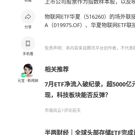
收藏
上市公司股票作为指数样本股，以反
物联网ETF华夏（516260）的场外
A（019975.OF）、华夏物联网ETF联接
分享
免责声明：本内容来自腾讯平台创作者，不代表
手机看
相关推荐
元宝 · 新闻妹
7月ETF净流入破纪录，超5000
现，科技板块能否反弹？
市值风云
1评论
前天
半两财经｜全球头部存储ETF完