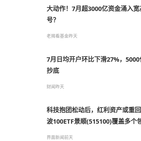
大动作！7月超3000亿资金涌入宽
号？
老揭看基金
昨天
7月日均开户环比下滑27%，500
抄底
财闻
昨天
科技抱团松动后，红利资产或重回
波100ETF景顺(515100)覆盖
均衡
界面新闻
前天