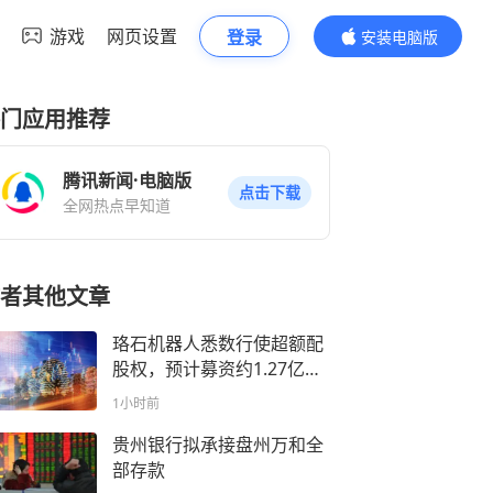
游戏
网页设置
登录
安装电脑版
内容更精彩
门应用推荐
腾讯新闻·电脑版
点击下载
全网热点早知道
者其他文章
珞石机器人悉数行使超额配
股权，预计募资约1.27亿港
元
1小时前
贵州银行拟承接盘州万和全
部存款