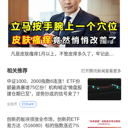
了解详情
凡是皮肤瘙痒1月以上，不管皮痒多久了，牢记此法，快！准！狠！
相关推荐
打开腾讯新闻查看更多
中证1000、2000指数6连涨！ETF份
额最高暴增75亿份！机构喊话“微盘股
建仓期已至”，逆势抄底的信号来了？
金融界
打开APP
创新药板块领涨全市场，创新药ETF
易方达（516080）标的指数涨近7%