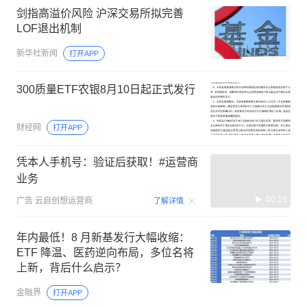
剑指高溢价风险 沪深交易所拟完善
LOF退出机制
新华社新闻
打开APP
300质量ETF农银8月10日起正式发行
财经网
打开APP
凭本人手机号：验证后获取！#运营商
业务
00:15
广告
云启创想运营商
了解详情
年内最低！8 月新基发行大幅收缩：
ETF 降温、医药逆向布局，多位名将
上新，背后什么启示？
金融界
打开APP