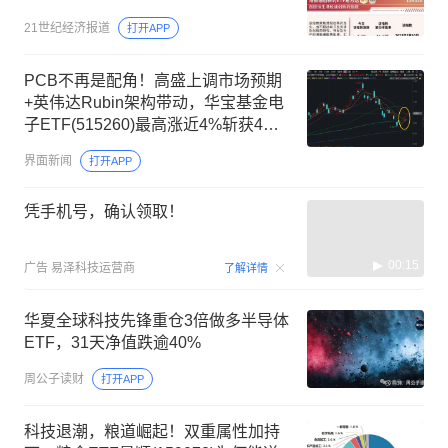
21世纪经济报道
打开APP
PCB不再是配角！高盛上调市场预期
+英伟达Rubin架构带动，华宝基金电
子ETF(515260)最高涨近4%斩获4连
阳
界面新闻
打开APP
凭手机号，确认领取！
00:15
广告
易泽科技运营商
了解详情
华夏全球科技先锋重仓3倍做多半导体
ETF，31天净值跌逾40%
周公子读财
打开APP
科技退潮，粮道崛起！双重属性加持