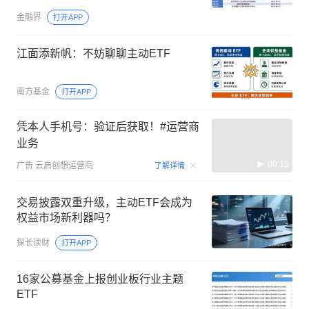
金融界
打开APP
江面添新帆：不妨聊聊主动ETF
南方基金
打开APP
凭本人手机号：验证后获取！#运营商
业务
00:15
广告
云启创想运营商
了解详情
交易披露双重升级，主动ETF会成为
权益市场新利器吗？
探长读财
打开APP
16家公募基金上报创业板行业主题
ETF