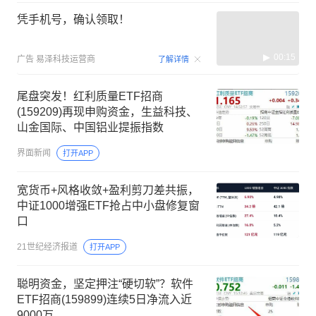
凭手机号，确认领取！
00:15
广告
易泽科技运营商
了解详情
尾盘突发！红利质量ETF招商
(159209)再现申购资金，生益科技、
山金国际、中国铝业提振指数
界面新闻
打开APP
宽货币+风格收敛+盈利剪刀差共振，
中证1000增强ETF抢占中小盘修复窗
口
21世纪经济报道
打开APP
聪明资金，坚定押注“硬切软”？软件
ETF招商(159899)连续5日净流入近
9000万