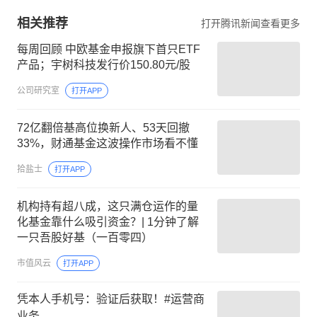
相关推荐
打开腾讯新闻查看更多
每周回顾 中欧基金申报旗下首只ETF
产品；宇树科技发行价150.80元/股
公司研究室
打开APP
72亿翻倍基高位换新人、53天回撤
33%，财通基金这波操作市场看不懂
拾盐士
打开APP
机构持有超八成，这只满仓运作的量
化基金靠什么吸引资金？| 1分钟了解
一只吾股好基（一百零四）
市值风云
打开APP
凭本人手机号：验证后获取！#运营商
业务