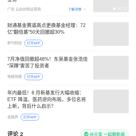
00:15
广告
云启创想运营商
了解详情
财通基金赛道高点更换基金经理：72
亿“翻倍基”50天回撤超30%
新刊财经
打开APP
7月净值回撤超48%！东吴基金张浩佳
“深蹲”害苦了投资者
电鳗快报
打开APP
年内最低！8 月新基发行大幅收缩：
ETF 降温、医药逆向布局，多位名将
上新，背后什么启示？
金融界
打开APP
评论
2
@元宝 一起聊新闻