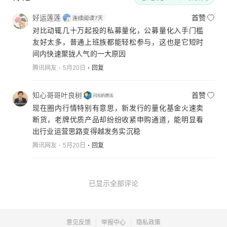
好运莲莲
首赞
对比动辄几十万起投的私募量化，公募量化入手门槛
友好太多，普通上班族都能轻松参与，这也是它短时
间内快速聚拢人气的一大原因
腾讯网友
5月20日
回复
知心哥哥叶良树
首赞
现在圈内行情特别有意思，新发行的量化基金火速卖
断货，老牌优质产品却纷纷收紧申购通道，能明显看
出行业运营思路变得越发务实沉稳
腾讯网友
5月20日
回复
已显示全部评论
意见反馈
举报中心
隐私政策