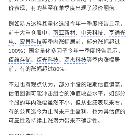
价表现，有的甚至在单季度出现了股价翻倍。
例如易方达科鑫量化选股今年一季度报告显示，
前十大重仓股中，
南亚新材
、
中天科技
、
亨通光
电
、
宏景科技
等季内涨幅居前，部分涨幅超过
100%；国金量化多因子今年一季度报告显示，
佰维存储
、
炬光科技
、
源杰科技
等季内涨幅居
前，有的涨幅超过80%。
不过也有观点认为，部分个股的短期估值偏高，
估值回调可能冲击组合的净值收益水平。如部分
个股的年内涨幅虽然不小，但从业绩表现来看，
有的公司迄今为止尚未产生盈利，也为其估值的
可靠性及持续上涨潜力带来不确定性。