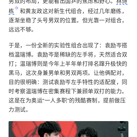
男双的布局，更能看出国乒的焦虑和野心。
林诗
栋
和黄友政这对新生代组合，经过几年磨练，
逐渐坐稳了头号男双的位置。但光靠一对组合，
远远不够。
于是，一份全新的实验性组合出现了：
袁励岑
搭
档温瑞博。袁励岑是稀缺的左手将，天然适合双
打；温瑞博则是今年上半年单打排名蹿升极快的
黑马，这次身兼男单和男双两项。让他俩配对，
目的很明确：测试袁励岑左手特性的适配度，同
时考察温瑞博在密集赛程下兼顾单双打的能力。
这是在为奥运“一人多职”的残酷赛制，提前做压
力测试。