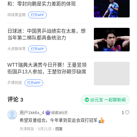
和：零封向鹏是实力差距的体现
排球黄金眼
打开APP
日球迷：中国男乒战绩实在太差，想
当年第二梯队都具备统治力
大虎聊体育
打开APP
WTT瑞典大满贯今日开赛！王曼昱领
衔国乒13人参加，王楚钦孙颖莎缺席
乒博到底
打开APP
评论
3
@元宝 一起聊新闻
用户1kk6x_4
1
希望双曼组合。今年拿到亚运会双打冠军
天津网友
5月21日
回复