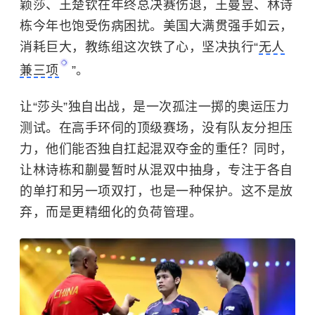
颖莎、王楚钦在年终总决赛伤退，王曼昱、林诗
栋今年也饱受伤病困扰。美国大满贯强手如云，
消耗巨大，教练组这次铁了心，坚决执行“
无人
兼三项
”。
让“莎头”独自出战，是一次孤注一掷的奥运压力
测试。在高手环伺的顶级赛场，没有队友分担压
力，他们能否独自扛起混双夺金的重任？同时，
让林诗栋和蒯曼暂时从混双中抽身，专注于各自
的单打和另一项双打，也是一种保护。这不是放
弃，而是更精细化的负荷管理。