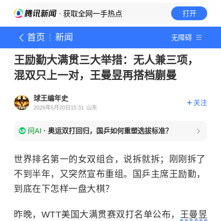
· 获取全网一手热点
打开
首页
新闻
无障碍
王励勤大满贯三大举措：无人兼三项，
混双只上一对，王曼昱再搭档蒯曼
球王编年史
关注
2026年5月20日15:31
山东
问AI
·
奥运双打回归，国乒如何重塑选拔标准？
世界排名第一的女双组合，说拆就拆；刚刚拆了
不到半年，又突然宣布重组。国乒主席王励勤，
到底在下怎样一盘大棋？
昨晚，WTT美国大满贯赛双打名单公布，
王曼昱