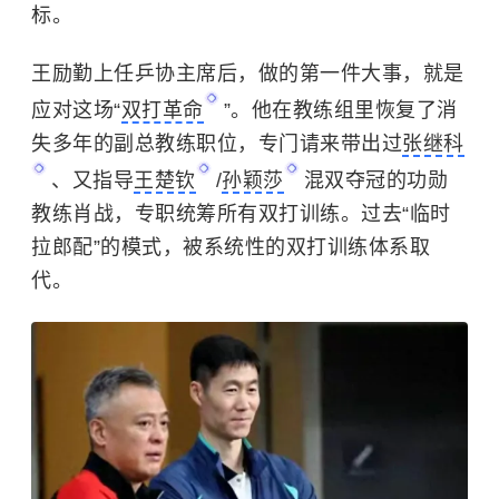
标。
王励勤
上任乒协主席后，做的第一件大事，就是
应对这场“
双打革命
”。他在教练组里恢复了消
失多年的副总教练职位，专门请来带出过
张继科
、又指导
王楚钦
/
孙颖莎
混双夺冠的功勋
教练肖战，专职统筹所有双打训练。过去“临时
拉郎配”的模式，被系统性的双打训练体系取
代。