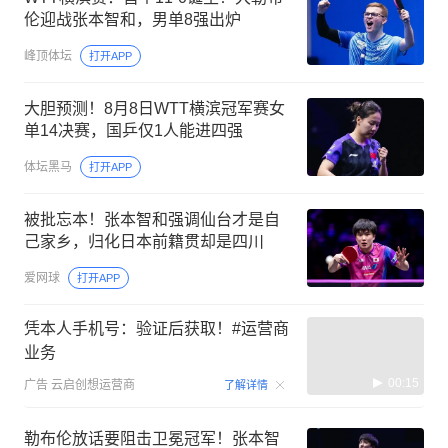
伦迎战张本智和，男单8强出炉
峰顶体坛
打开APP
大胆预测！8月8日WTT横滨冠军赛女
单14决赛，国乒仅1人能进四强
体坛黑马
打开APP
被批忘本！张本智和强调仙台才是自
己家乡，归化日本前籍贯却是四川
爱网球
打开APP
凭本人手机号：验证后获取！#运营商
业务
00:15
广告
云启创想运营商
了解详情
勒布伦放话要阻击卫冕冠军！张本智