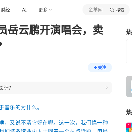
财经
AI
更多
金羊网
搜索
演员岳云鹏开演唱会，卖
热
？
关注
设计？
于音乐的为什么。
热
候，又说不清它好在哪。这一次，我们换一种
我们将邀请业内人士回答一个热点话题。用最