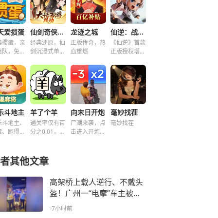
天爱掼蛋
仙剑奇侠传之新的开始
龙迹之城
仙逆：战天道
典掼蛋，亲
经典还原，仙
正版传奇，热
《仙逆》首款
组队，免费
剑沉浸式单机
血重燃
正版授权塔防
玩！
解谜！
手游
乐斗地主
羊了个羊
向末日开炮
毫妙找茬
乐斗地主、
通关率仅有百
尸潮来袭，点
毫妙找茬
蛋、跑得
分之0.01，快
击进入开炮宇
、好友房免
来挑战！~
宙！
玩！
者其他文章
​高架桥上载人逆行、不戴头
盔！广州一“电摩”车主被罚
款行拘
-7小时前