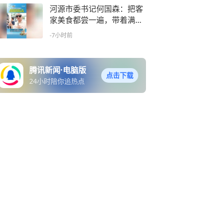
河源市委书记何国森：把客
家美食都尝一遍，带着满满
的幸福感回家
-7小时前
腾讯新闻·电脑版
点击下载
24小时陪你追热点