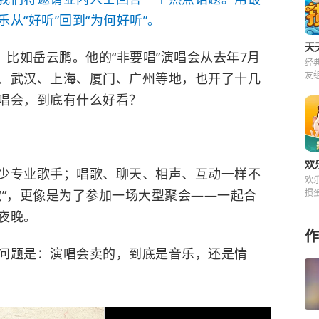
从“好听”回到“为何好听”。
天
，比如岳云鹏。他的“非要唱”演唱会从去年7月
经
友
、武汉、上海、厦门、广州等地，也开了十几
来
唱会，到底有什么好看？
欢
少专业歌手；唱歌、聊天、相声、互动一样不
欢
歌”，更像是为了参加一场大型聚会——一起合
掼
快
夜晚。
费
作
问题是：演唱会卖的，到底是音乐，还是情