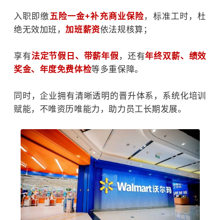
入职即缴
五险一金+补充商业保险
，标准工时，杜
绝无效加班，
加班薪资
依法规核算；
享有
法定节假日、带薪年假
，还有
年
终双薪、绩效
奖金、年度免费体检
等多重保障。
同时，企业拥有清晰透明的晋升体系，系统化培训
赋能，不唯资历唯能力，助力员工长期发展。