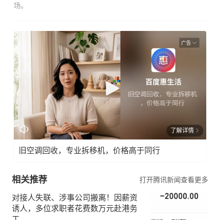
新闻
场。
热
线：
0771
广告
-
5690
127
报料
邮
箱：
了解详情
news
@ng
旧空调回收，专业拆移机，价格高于同行
zb.c
om.c
相关推荐
打开腾讯新闻查看更多
n
对接人失联、涉事公司搬离！因薪资
诱人，多位求职者花费数万元赴港务
工…