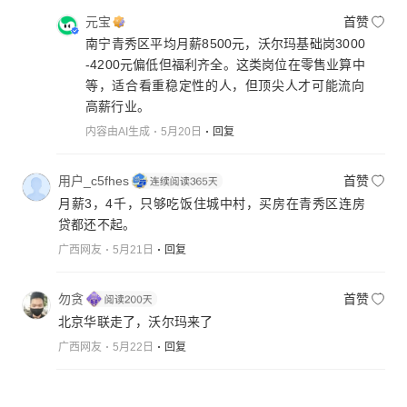
元宝
首赞
南宁青秀区平均月薪8500元，沃尔玛基础岗3000
-4200元偏低但福利齐全。这类岗位在零售业算中
等，适合看重稳定性的人，但顶尖人才可能流向
高薪行业。
内容由AI生成
5月20日
回复
用户_c5fhes
首赞
月薪3，4千，只够吃饭住城中村，买房在青秀区连房
贷都还不起。
广西网友
5月21日
回复
勿贪
首赞
北京华联走了，沃尔玛来了
广西网友
5月22日
回复