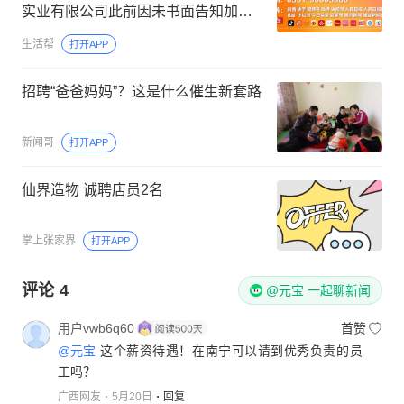
实业有限公司此前因未书面告知加盟
商费用用途及退费相关规则等受处罚
生活帮
打开APP
招聘“爸爸妈妈”？这是什么催生新套路
新闻哥
打开APP
仙界造物 诚聘店员2名
掌上张家界
打开APP
评论
4
@元宝 一起聊新闻
用户vwb6q60
首赞
@元宝
这个薪资待遇！在南宁可以请到优秀负责的员
工吗？
广西网友
5月20日
回复