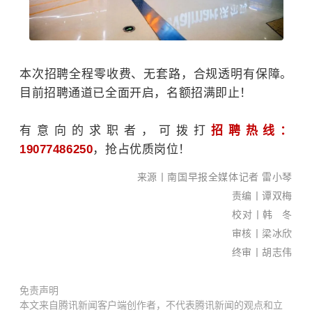
本次招聘全程零收费、无套路，合规透明有保障。
目前招聘通道已全面开启，名额招满即止！
有意向的求职者，可拨打
招聘热线：
南国
19077486250
，抢占优质岗位！
早报
来源丨南国早报全媒体记者 雷小琴
全媒
责编丨谭双梅
体记
校对丨韩 冬
者
审核丨梁冰欣
黎莹
终审丨胡志伟
遐/文
苏华/
免责声明
图
本文来自腾讯新闻客户端创作者，不代表腾讯新闻的观点和立