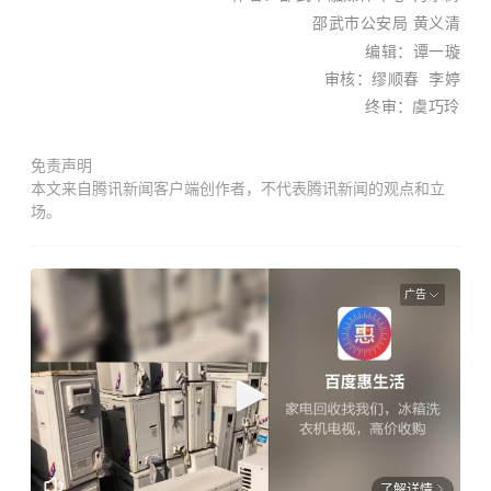
邵武市公安局 黄义清
编辑：谭一璇
审核：缪顺春 李婷
终审：
虞巧
玲
免责声明
本文来自腾讯新闻客户端创作者，不代表腾讯新闻的观点和立
场。
广告
了解详情