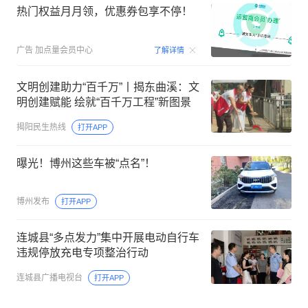
热门权益月月领，优惠券包享不停！
00:15
广告
加点量会员中心
了解详情
文明创建助力“百千万”丨揭东曲溪：文
明创建赋能 绘就“百千万工程”新图景
揭阳民生热线
打开APP
曝光！博州这些车被“点名”！
博州发布
打开APP
连城县“多点发力”集中开展电动自行车
违规停放充电专项整治行动
连城县广播电视台
打开APP