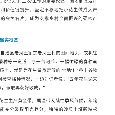
书记关于‘三农’工作的重要论述，因地制宜发挥
伸和价值链提升，坚定不移地把小花生做成大产
县的金色名片，成为支撑乡村全面振兴的硬核产
展坚实根基
自治县老河土镇东老河土村的田间地头，农机往
播种等一道道工序一气呵成，一幅忙碌的春耕画
质土，就是为花生量身定做的‘宝地’！”谷丰谷物
间检查播种情况，一边对记者说，“去年花生迎来
，争取再获好收成。”
花生生产黄金带，属温带大陆性季风气候，年均
花生能充分汲取阳光养分；独特的沙质土壤颗粒松