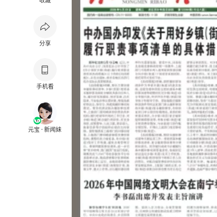
收藏
分享
手机看
元宝 · 新闻妹