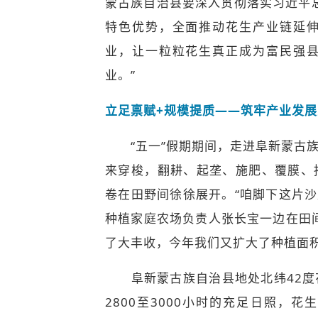
蒙古族自治县要深入贯彻落实习近平总
特色优势，全面推动花生产业链延
业，让一粒粒花生真正成为富民强
业。”
立足禀赋+规模提质——筑牢产业发
“五一”假期期间，走进阜新蒙古族
来穿梭，翻耕、起垄、施肥、覆膜、
卷在田野间徐徐展开。“咱脚下这片沙
种植家庭农场负责人张长宝一边在田
了大丰收，今年我们又扩大了种植面积
阜新蒙古族自治县地处北纬42度
2800至3000小时的充足日照，