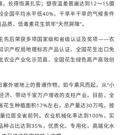
，长得饱满扎实；昼夜温差普遍达到12～15摄
较全国平均水平低40%，干旱半干旱的气候条件
品质、低毒素花生筑牢“天然屏障”。
先后荣获多项国家级和省级认证及奖项——农
知识产权局地理标志产品认证、全国花生出口免
批农业产业化示范县、全国花生绿色高产高效创
塞外坡地上的普通作物，如今乘风而起，从“小
域经济、带动千家万户增收的支柱产业。目前，全
省花生种植面积17%左右，总产量达30万吨，按
量位居全省前列。农业机械化率达到100%，实
品种占比达到35%，优质化、专用化、高端化水