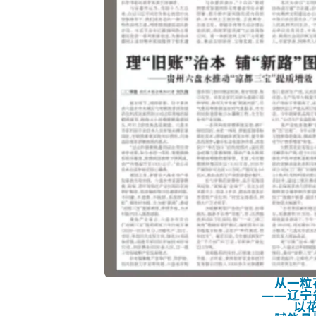
从一粒
——辽宁
以