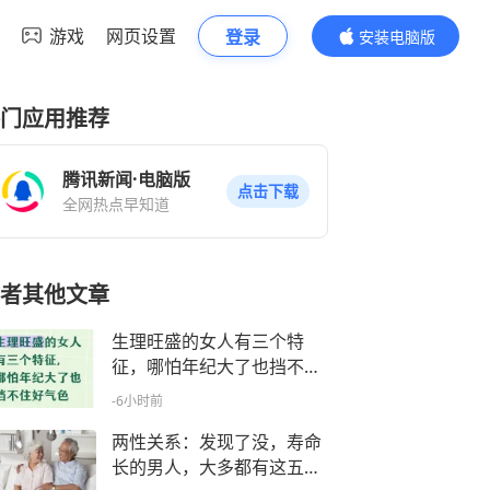
游戏
网页设置
登录
安装电脑版
内容更精彩
门应用推荐
腾讯新闻·电脑版
点击下载
全网热点早知道
者其他文章
生理旺盛的女人有三个特
征，哪怕年纪大了也挡不住
好气色
-6小时前
两性关系：发现了没，寿命
长的男人，大多都有这五个