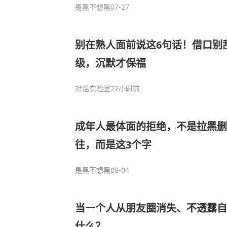
是黑不想黑
07-27
别在熟人面前说这6句话！借口别
级，沉默才保福
对话实验室
22小时前
成年人最体面的拒绝，不是拉黑
往，而是这3个字
是黑不想黑
08-04
当一个人从朋友圈消失、不透露自
什么？