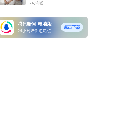
好习惯
-3小时前
腾讯新闻·电脑版
点击下载
24小时陪你追热点