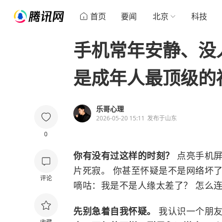
首页
要闻
北京
科技
手机常年安静、没
是成年人最顶级的
乐哥心理
2026-05-20 15:11
发布于
山东
0
你有没有过这样的时刻？
点亮手机屏
片死寂。 你甚至怀疑是不是网络坏
评论
嘀咕：我是不是人缘太差了？ 怎么
先别急着自我怀疑。
我认识一个朋友