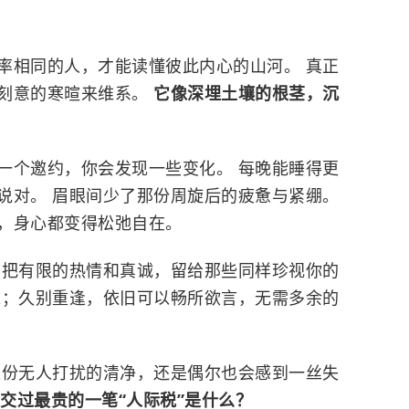
率相同的人，才能读懂彼此内心的山河。 真正
刻意的寒暄来维系。
它像深埋土壤的根茎，沉
一个邀约，你会发现一些变化。 每晚能睡得更
说对。 眉眼间少了那份周旋后的疲惫与紧绷。
，身心都变得松弛自在。
 把有限的热情和真诚，留给那些同样珍视你的
尬；久别重逢，依旧可以畅所欲言，无需多余的
这份无人打扰的清净，还是偶尔也会感到一丝失
”交过最贵的一笔“人际税”是什么？