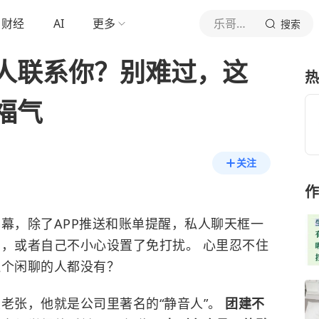
财经
AI
更多
乐哥心理
搜索
人联系你？别难过，这
热
福气
关注
作
幕，除了APP推送和账单提醒，私人聊天框一
了，或者自己不小心设置了免打扰。 心里忍不住
连个闲聊的人都没有？
老张，他就是公司里著名的“静音人”。
团建不