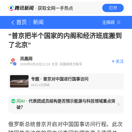
· 获取全网一手热点
打开
首页
新闻
无障碍
“普京把半个国家的内阁和经济班底搬到
了北京”
凤凰网
关注
2026年5月20日11:19
北京
凤凰网官方账号
专题
·
普京对中国进行国事访问
2021.4万
阅读
问AI
·
代表团成员结构是否预示能源与科技领域重点突
破？
俄罗斯总统普京开启对中国国事访问行程。此次