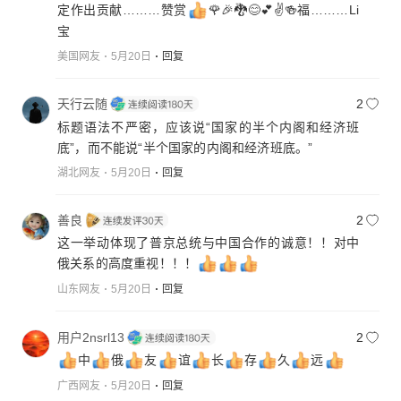
定作出贡献………赞赏
🌹🎉🐉😊💕✌️🍻福………Li
宝
美国网友
5月20日
回复
天行云随
2
标题语法不严密，应该说“国家的半个内阁和经济班
底”，而不能说“半个国家的内阁和经济班底。”
湖北网友
5月20日
回复
善良
2
这一举动体现了普京总统与中国合作的诚意！！对中
俄关系的高度重视！！！
山东网友
5月20日
回复
用户2nsrl13
2
中
俄
友
谊
长
存
久
远
广西网友
5月20日
回复