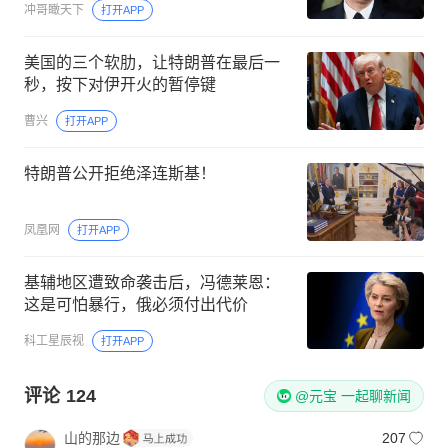
冲哥瞰天下
打开APP
美国的三个软肋，让特朗普在最后一
秒，按下对伊开火的暂停键
曹兴
打开APP
特朗普公开拒绝泽连斯基！
凤凰网
打开APP
基辅地区遭致命袭击后，冯德莱恩：
这是可怕暴行，俄必须付出代价
科工星辰视
打开APP
评论
124
@元宝 一起聊新闻
山的那边
207