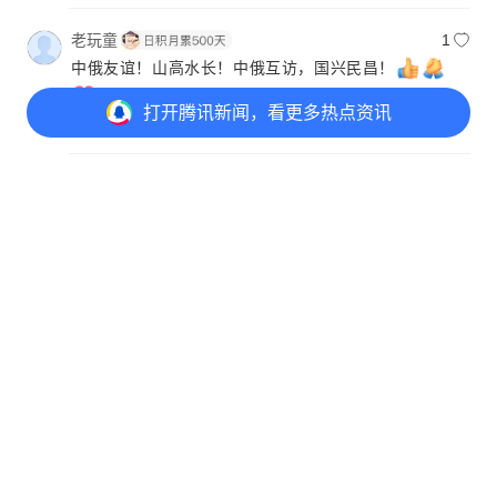
老玩童
1
中俄友谊！山高水长！中俄互访，国兴民昌！
打开
腾讯新闻，看更多热点资讯
湖南网友
5月20日
回复
冰
1
大帝是中国的真朋友，珍惜这份友谊，一起努
打开
APP参与讨论
力！！！
124
1075
275
355
山东网友
5月20日
回复
徐跃红
1
互信已经奠定基础！放开手脚，重回巅峰只是时间问
题了！当然，如何让两国之间签定的合约快速转化为
成果，政策与人员的对接至关重要！极速评论员宏华
民
江西网友
5月20日
回复