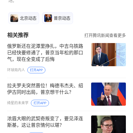
场。
北京动态
普京动态
相关推荐
打开腾讯新闻查看更多
俄罗斯还在泥潭里挣扎，中吉乌铁路
已经快要修通了，普京当年松的那口
气，现在全变成了后悔
环球局内人
打开APP
拉夫罗夫突然晋位！梅德韦杰夫、绍
伊古同时出局，普京想干什么？
绮星的未来学
打开APP
浓眉大眼的武契奇叛变了，要见泽连
斯基，这让普京情何以堪？