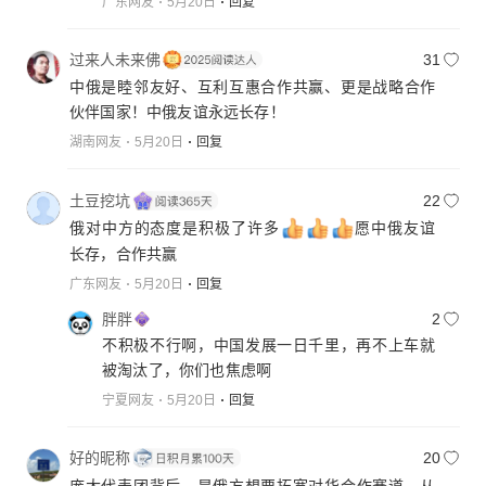
广东网友
5月20日
回复
过来人未来佛
31
中俄是睦邻友好、互利互惠合作共赢、更是战略合作
伙伴国家！中俄友谊永远长存！
湖南网友
5月20日
回复
土豆挖坑
22
俄对中方的态度是积极了许多
愿中俄友谊
长存，合作共赢
广东网友
5月20日
回复
胖胖
2
不积极不行啊，中国发展一日千里，再不上车就
被淘汰了，你们也焦虑啊
宁夏网友
5月20日
回复
好的昵称
20
庞大代表团背后，是俄方想要拓宽对华合作赛道，从