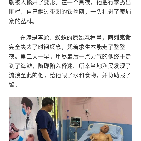
就被人撬开了变形。在一个黑夜，他把行李扔出
围栏，自己翻过带刺的铁丝网，一头扎进了柬埔
寨的丛林。
在满是毒蛇、蜘蛛的原始森林里，
阿列克谢
完全失去了时间概念，凭着求生本能走了整整一
夜。第二天一早，用尽最后一点力气的他终于走
到了海滩，随即陷入昏迷。所幸当地渔民发现了
流浪至此的他，给他喂了水和食物，并协助报了
警。