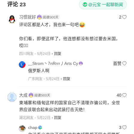
评论
23
@元宝 一起聊新闻
习惯就好
2
评论区都是人才，我也来一句吧
你们看，即便这样了，他连想都没有想过要去米国，
哎😮‍💨
四川网友
5月24日
回复
﹏Strom丶7nRrrr丿Arts Cy
首赞
俄罗斯人啊
广东网友
5月24日
回复
大成
40
柬埔寨和缅甸这样的国家自己不清理诈骗公司，全世
界应该联合起来出动武装打击灭绝！
湖北网友
5月22日
回复
chap
3