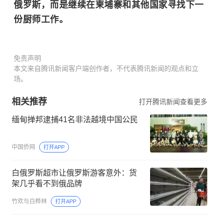
俄罗斯，而是继续在柬埔寨和其他国家寻找下一
份厨师工作。
免责声明
本文来自腾讯新闻客户端创作者，不代表腾讯新闻的观点和立
场。
相关推荐
打开腾讯新闻查看更多
缅甸掸邦逮捕41名非法越境中国公民
中国侨网
打开APP
白俄罗斯超市让俄罗斯游客意外：货
架几乎看不到俄品牌
竹欢与白桦林
打开APP