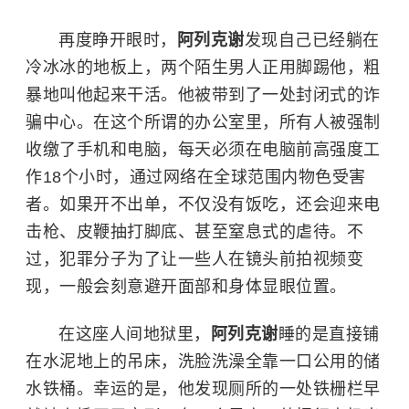
再度睁开眼时，
阿列克谢
发现自己已经躺在
冷冰冰的地板上，两个陌生男人正用脚踢他，粗
暴地叫他起来干活。他被带到了一处封闭式的诈
骗中心。在这个所谓的办公室里，所有人被强制
收缴了手机和电脑，每天必须在电脑前高强度工
作18个小时，通过网络在全球范围内物色受害
者。如果开不出单，不仅没有饭吃，还会迎来电
击枪、皮鞭抽打脚底、甚至窒息式的虐待。不
过，犯罪分子为了让一些人在镜头前拍视频变
现，一般会刻意避开面部和身体显眼位置。
在这座人间地狱里，
阿列克谢
睡的是直接铺
在水泥地上的吊床，洗脸洗澡全靠一口公用的储
水铁桶。幸运的是，他发现厕所的一处铁栅栏早