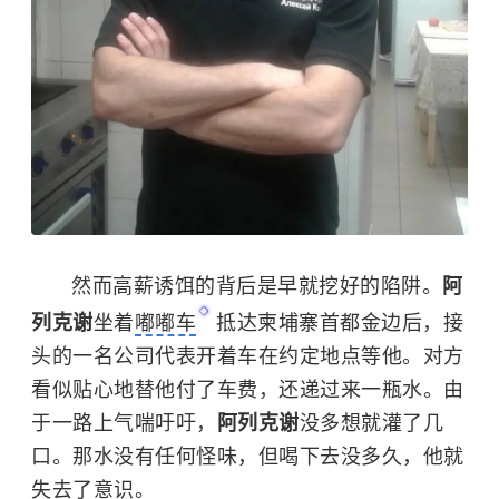
然而高薪诱饵的背后是早就挖好的陷阱。
阿
列克谢
坐着
嘟嘟车
抵达柬埔寨首都金边后，接
头的一名公司代表开着车在约定地点等他。对方
看似贴心地替他付了车费，还递过来一瓶水。由
于一路上气喘吁吁，
阿列克谢
没多想就灌了几
口。那水没有任何怪味，但喝下去没多久，他就
失去了意识。