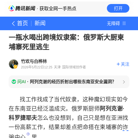
· 获取全网一手热点
打开
首页
新闻
无障碍
一瓶水喝出跨境奴隶案：俄罗斯大厨柬
埔寨死里逃生
竹欢与白桦林
关注
2026年5月22日12:25
天津
国际领域创作者
问AI
·
阿列克谢的经历折射出哪些东南亚安全漏洞？
找工作找成了当代奴隶，这种魔幻现实如今
在东南亚已经泛滥成灾。俄罗斯厨师
阿列克谢·
科罗捷耶夫
怎么也没想到，自己只是想在亚洲找
一份高薪工作，结果却差点把命搭在柬埔寨的
诈
骗中心
里。