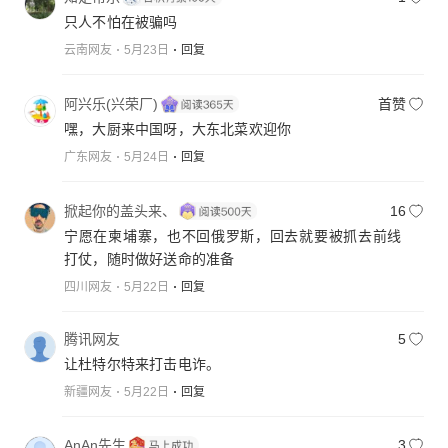
只人不怕在被骗吗
云南网友
5月23日
回复
阿兴乐(兴荣厂)
首赞
嘿，大厨来中国呀，大东北菜欢迎你
广东网友
5月24日
回复
掀起你的盖头来、
16
宁愿在柬埔寨，也不回俄罗斯，回去就要被抓去前线
打仗，随时做好送命的准备
四川网友
5月22日
回复
腾讯网友
5
让杜特尔特来打击电诈。
新疆网友
5月22日
回复
AnAn先生
3