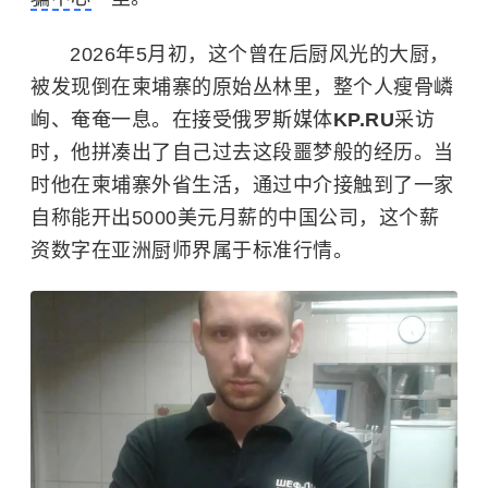
2026年5月初，这个曾在后厨风光的大厨，
被发现倒在柬埔寨的原始丛林里，整个人瘦骨嶙
峋、奄奄一息。在接受俄罗斯媒体
KP.RU
采访
时，他拼凑出了自己过去这段噩梦般的经历。当
时他在
柬埔寨
外省生活，通过中介接触到了一家
自称能开出5000美元月薪的中国公司，这个薪
资数字在亚洲厨师界属于标准行情。