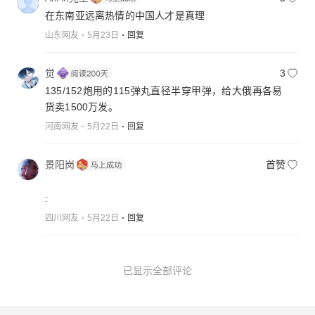
在东南亚远离热情的中国人才是真理
山东网友
5月23日
回复
觉
3
135/152炮用的115弹丸直径半穿甲弹，给大俄再各易
货卖1500万发。
河南网友
5月22日
回复
景阳岗
首赞
:
四川网友
5月22日
回复
已显示全部评论