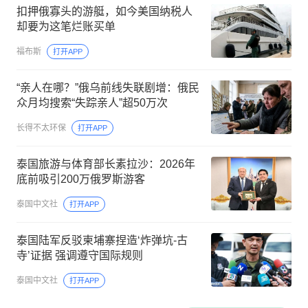
扣押俄寡头的游艇，如今美国纳税人
却要为这笔烂账买单
福布斯
打开APP
“亲人在哪？”俄乌前线失联剧增：俄民
众月均搜索“失踪亲人”超50万次
长得不太环保
打开APP
泰国旅游与体育部长素拉沙：2026年
底前吸引200万俄罗斯游客
泰国中文社
打开APP
泰国陆军反驳柬埔寨捏造‘炸弹坑-古
寺’证据 强调遵守国际规则
泰国中文社
打开APP