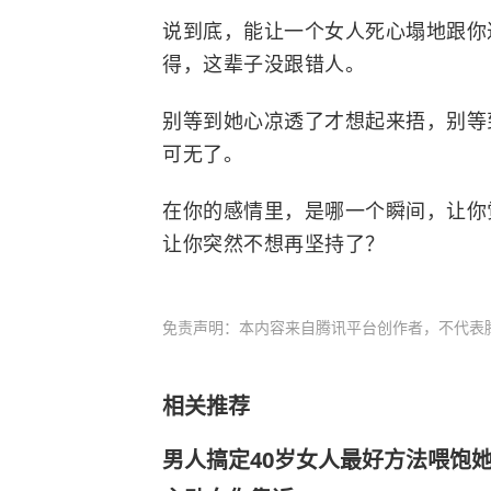
说到底，能让一个女人死心塌地跟你
得，这辈子没跟错人。
别等到她心凉透了才想起来捂，别等
可无了。
在你的感情里，是哪一个瞬间，让你觉
让你突然不想再坚持了？
免责声明：本内容来自腾讯平台创作者，不代表
相关推荐
男人搞定40岁女人最好方法喂饱