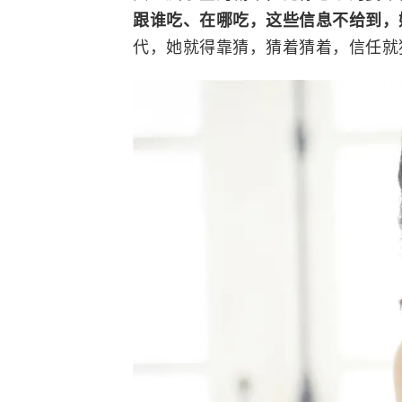
跟谁吃、在哪吃，这些信息不给到，
代，她就得靠猜，猜着猜着，信任就