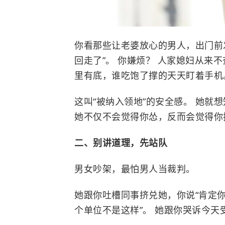
你看那些让老婆放心的男人，出门前
回走了”。 你嫌烦？ 人家媳妇从来
里有底，谁吃饱了撑的天天盯着手机
这叫“被纳入领地”的安全感。 她就
她不仅不会觉得你怂，反而会觉得你
二、别讲道理，先站队
男女吵架，最怕男人当裁判。
她跟你吐槽同事挤兑她，你说“肯定你
个单位不是这样”。 她跟你哭诉今天