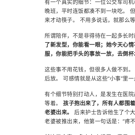
有一个真实的细节：一位公交车司机
晚班，平时连饭都凑不到一块吃。 
来才动筷子。 不用多说话，就那么
所谓陪伴，不是非得待在一起多长时
了新发型，你能看一眼；她今天心情
服，你能把手头的事放一放，去倒杯
这些事不用花钱，但很多人做不到。 
后放。 可感情就是从这些“小事”里
有个细节特别打动人，是发生在医院
等着。
孩子抱出来了，所有人都围
老婆出来。
后来护士告诉他生了个大
老婆被推出来，他第一句话是：“疼不