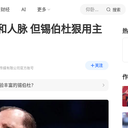
财经
AI
更多
仰卧撑FTUer
搜索
和人脉 但锡伯杜狠用主
热
关注
传媒有限公司官方账号
作
验丰富的锡伯杜？