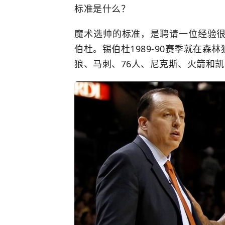
标准是什么？
魔术选帅的标准，是聘请一位经验
伯杜。锡伯杜1989-90赛季就在
森林
狼、马刺、
76人
、
尼克斯
、
火箭
和
凯