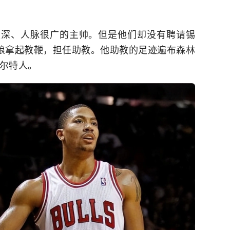
很深、人脉很广的主帅。但是他们却没有聘请锡
狼
拿起教鞭，担任助教。他助教的足迹遍布森林
尔特人
。