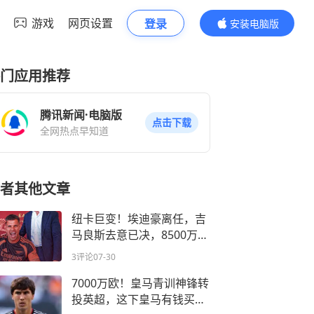
游戏
网页设置
登录
安装电脑版
内容更精彩
门应用推荐
腾讯新闻·电脑版
点击下载
全网热点早知道
者其他文章
纽卡巨变！埃迪豪离任，吉
马良斯去意已决，8500万镑
加盟阿森纳？
3评论
07-30
7000万欧！皇马青训神锋转
投英超，这下皇马有钱买人