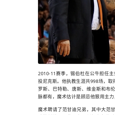
2010-11赛季，锡伯杜在
公牛
担任主帅
投尼克斯。他执教生涯共998场，取得
罗斯、巴特勒、唐斯、维金斯和布
脉都有，魔术估计是顾忌他狠用主力
魔术聘请了范甘迪兄弟，其中大范