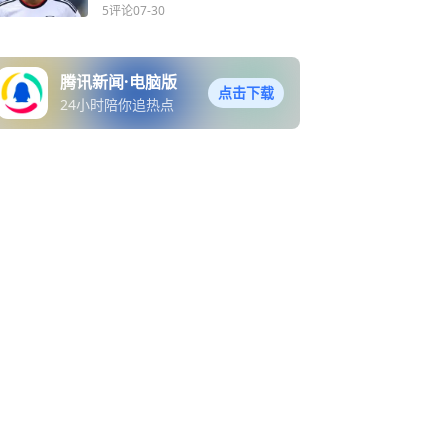
了！
5评论
07-30
腾讯新闻·电脑版
点击下载
24小时陪你追热点