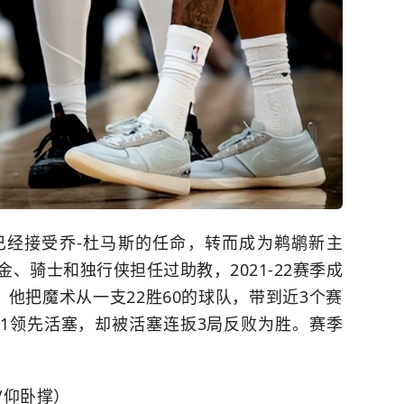
已经接受乔-杜马斯的任命，转而成为
鹈鹕
新主
、骑士和独行侠担任过助教，2021-22赛季成
他把魔术从一支22胜60的球队，带到近3个赛
1领先
活塞
，却被活塞连扳3局反败为胜。赛季
/仰卧撑）