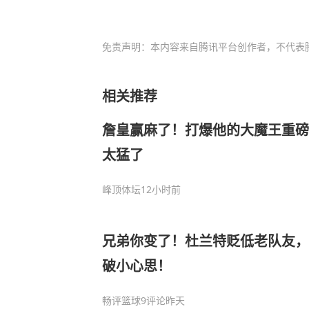
免责声明：本内容来自腾讯平台创作者，不代表
相关推荐
詹皇赢麻了！打爆他的大魔王重磅
太猛了
峰顶体坛
12小时前
兄弟你变了！杜兰特贬低老队友，
破小心思！
畅评篮球
9评论
昨天