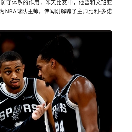
建防守体系的作用，昨天比赛中，他曾和文班亚
为NBA球队主帅，传闻刚解聘了主帅比利-多诺