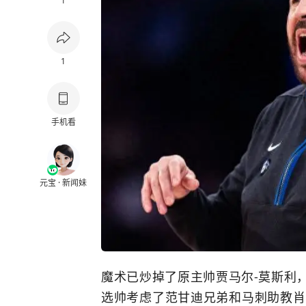
1
1
手机看
元宝 · 新闻妹
魔术
已炒掉了原主帅贾马尔-莫斯利，开
选帅考虑了范甘迪兄弟和
马刺
助教肖