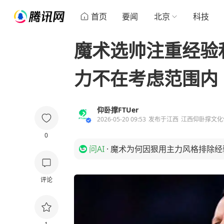
首页
要闻
北京
科技
魔术选帅注重经验
力不在考虑范围内
仰卧撑FTUer
2026-05-20 09:53
发布于
江西
江西仰卧撑文化
0
问AI
·
魔术为何因狠用主力风格排除经
评论