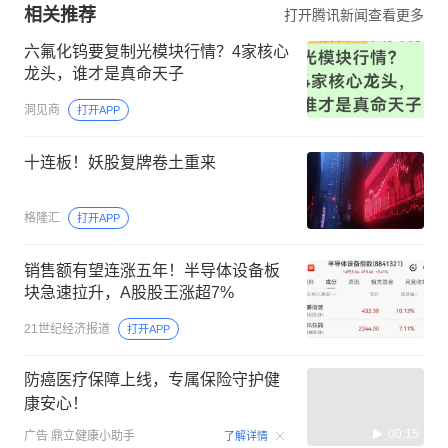
相关推荐
打开腾讯新闻查看更多
六氟化钨要复制光模块行情？4家核心
龙头，谁才是真命天子
洞见商
打开APP
十连板！妖股复牌卷土重来
格隆汇
打开APP
销售额有望连涨五年！半导体设备板
块急速拉升，A股股王涨超7%
21世纪经济报道
打开APP
防癌医疗保障上线，专属保险守护健
康安心！
00:15
广告
鼎立健康小助手
了解详情