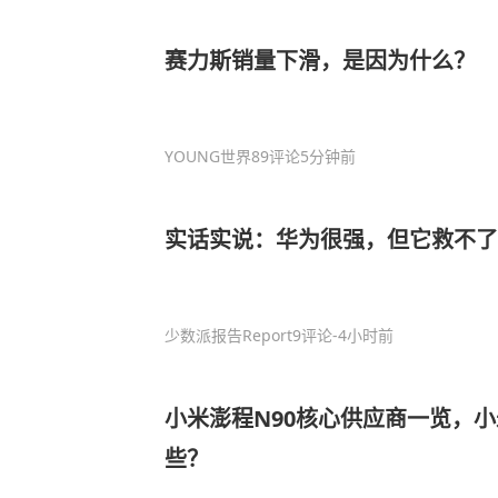
赛力斯销量下滑，是因为什么？
YOUNG世界
89评论
5分钟前
实话实说：华为很强，但它救不了
少数派报告Report
9评论
-4小时前
小米澎程N90核心供应商一览，
些？