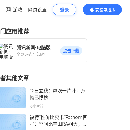
游戏
网页设置
登录
安装电脑版
内容更精彩
门应用推荐
腾讯新闻·电脑版
点击下载
全网热点早知道
者其他文章
今日立秋：风吹一片叶，万
物已惊秋
-5小时前
福特“性价比皮卡”Fathom官
宣：空间比丰田RAV4大，2