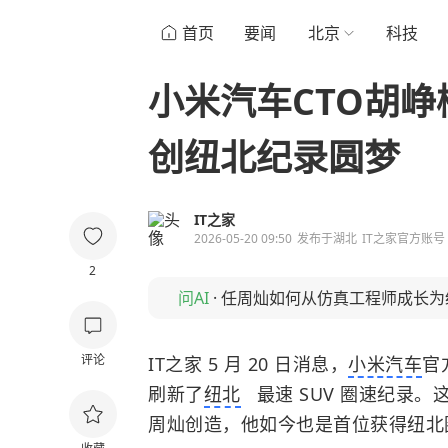
首页
要闻
北京
科技
小米汽车CTO胡
创纽北纪录圆梦
IT之家
2026-05-20 09:50
发布于
湖北
IT之家官方账号
2
问AI
·
任周灿如何从仿真工程师成长为
评论
IT之家 5 月 20 日消息，
小米汽车
官方
刷新了
纽北
最速 SUV 圈速纪录
周灿创造，他如今也是首位获得纽北