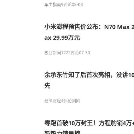
车主指南
9评论
08-03
小米澎程预售价公布：N70 Max 25
ax 29.99万元
极目新闻
1225评论
07-30
余承东竹知了后首次亮相，没讲10
先
易简财经
4评论
刚刚
零跑首破10万封王！方程豹销4万+
新势力销量榜