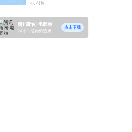
8350美元起
-5小时前
腾讯新闻·电脑版
点击下载
24小时陪你追热点