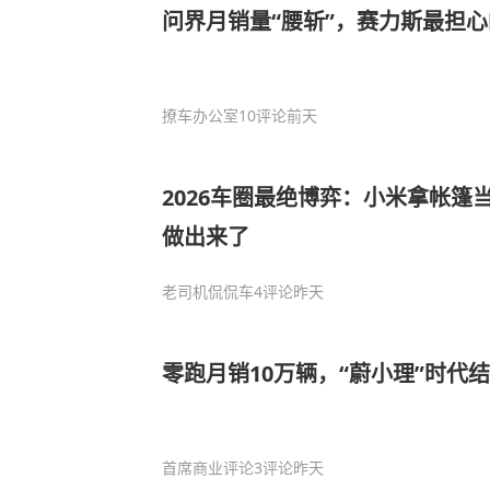
问界月销量“腰斩”，赛力斯最担
撩车办公室
10评论
前天
2026车圈最绝博弈：小米拿帐篷
做出来了
老司机侃侃车
4评论
昨天
零跑月销10万辆，“蔚小理”时代
首席商业评论
3评论
昨天