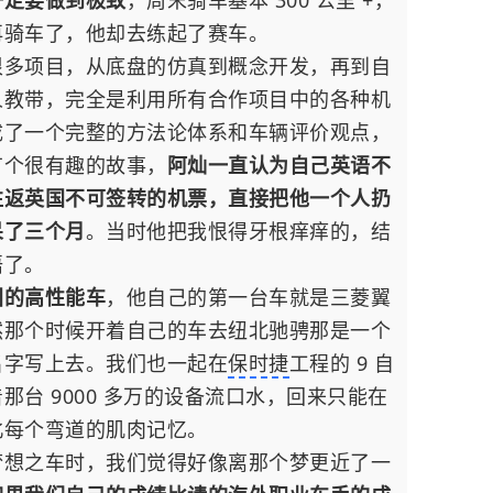
一定要做到极致
，周末骑车基本 300 公里 +，
再骑车了，他却去练起了赛车。
很多项目，从底盘的仿真到概念开发，再到自
人教带，完全是利用所有合作项目中的各种机
成了一个完整的方法论体系和车辆评价观点，
有个很有趣的故事，
阿灿一直认为自己英语不
往返英国不可签转的机票，直接把他一个人扔
呆了三个月
。当时他把我恨得牙根痒痒的，结
语了。
国的高性能车
，他自己的第一台车就是
三菱翼
然那个时候开着自己的车去纽北驰骋那是一个
名字写上去。我们也一起在
保时捷
工程的 9 自
台 9000 多万的设备流口水，回来只能在
北每个弯道的肌肉记忆。
梦想之车时，我们觉得好像离那个梦更近了一