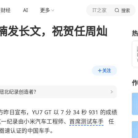
财经
AI
更多
IT之家
搜索
峥楠发长文，祝贺任周灿
热
关注
作
纽北纪录创造者？
昨日宣布，YU7 GT 以 7 分 34 秒 931 的成绩
。这一纪录由小米汽车工程师、
首席测试车手
任
圈速认证的中国车手。