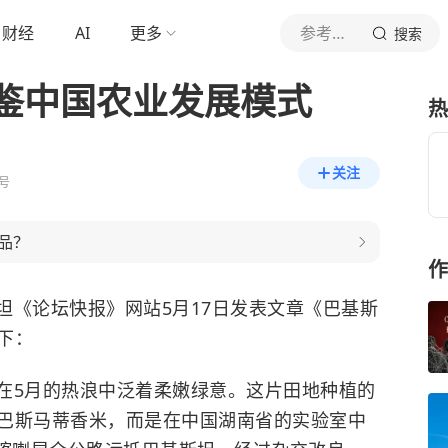
财经
AI
更多
参考消息
搜索
鉴中国农业发展模式
热
关注
号
品？
作
坦《论坛快报》网站5月17日发表文章《巴基斯
下：
在5月的热浪中泛着柔嫩绿意。这片田地种植的
巴斯马蒂香米，而是在中国湖南省的实验室中