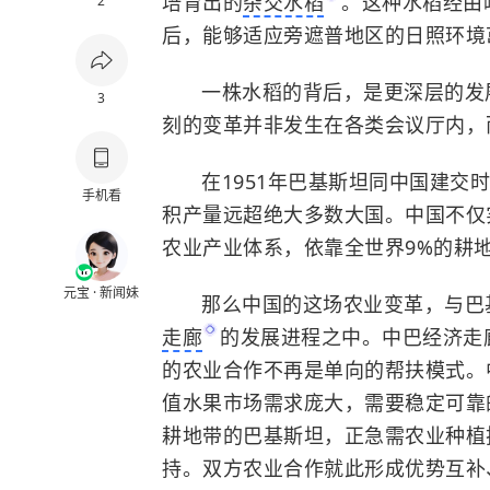
培育出的
杂交水稻
。这种水稻经由
2
后，能够适应旁遮普地区的日照环境
一株水稻的背后，是更深层的发展
3
刻的变革并非发生在各类会议厅内，
在1951年
巴基斯坦
同中国建交时
手机看
积产量远超绝大多数大国。中国不仅
农业产业体系，依靠全世界9%的耕
元宝 · 新闻妹
那么中国的这场农业变革，与巴
走廊
的发展进程之中。中巴经济走
的农业合作不再是单向的帮扶模式。
值水果市场需求庞大，需要稳定可靠
耕地带的巴基斯坦，正急需农业种植
持。双方农业合作就此形成优势互补