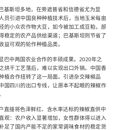
巴基斯坦多地，在旁遮普省和信德省尤为显
人员引进中国良种种植技术后，当地玉米每亩
经的小众农作物大豆，如今被加工成豆粕，部
得稳定的农产品供给渠道；巴基斯坦则节省了
收益可观的轮作种植品类。
巴中两国农业合作的丰硕成果。2020年之
之烘干工艺落后，难以实现出口外销。中国香
种植合作扭转了这一局面。引进杂交辣椒品
中国四川的出口专线，让原本不起眼的辣椒作
。
户直接将色泽鲜红、含水率达标的辣椒直供中
直观：农户收入显著增加，女性群体得以进入
补足了国内产能不足的家常调味食材的稳定货