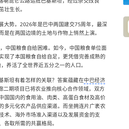
喀喇昆仑公路运抵巴基斯坦，经过杂交改良
茁壮生长。
大势。2026年是巴中两国建交75周年，最深
而是在两国边境的土地与作物上悄然上演。
，中国粮食自给困难。如今，中国粮食单位面
实现了本国粮食自给自足，更凭借完善成熟的
地，养活了全世界近五分之一的人口。
基斯坦有着怎样的关联？答案蕴藏在
中巴经济
廊二期项目已将农业推向核心合作领域，双方
中国国内的食用油、肉类、高蛋白食材及高价
的多元化农产品供应渠道。而坐拥连片广袤农
技术、海外市场准入渠道以及发展资金的支
、各取所需的共赢格局。