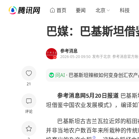
首页
要闻
北京
科技
巴媒：巴基斯坦借
参考消息
2026-05-20 09:50
发布于
北京
参考消息官方账
问AI
·
巴基斯坦辣椒如何变身创汇农产
21
参考消息网5月20日报道
巴基斯
坦借鉴中国农业发展模式》，编译如
评论
巴基斯坦古吉兰瓦拉近郊的稻田
并非当地农户数百年来所栽种的传统