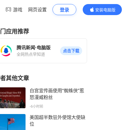
游戏
网页设置
登录
安装电脑版
内容更精彩
门应用推荐
腾讯新闻·电脑版
点击下载
全网热点早知道
者其他文章
白宫宣传画使用“蜘蛛侠”惹
怒漫威粉丝
-6小时前
美国超半数驻外使馆大使缺
位