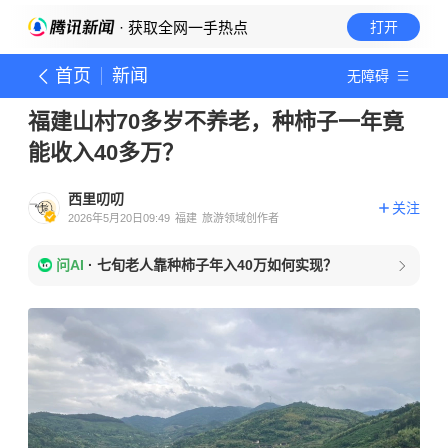
· 获取全网一手热点
打开
首页
新闻
无障碍
福建山村70多岁不养老，种柿子一年竟
能收入40多万？
西里叨叨
关注
2026年5月20日09:49
福建
旅游领域创作者
问AI
·
七旬老人靠种柿子年入40万如何实现？