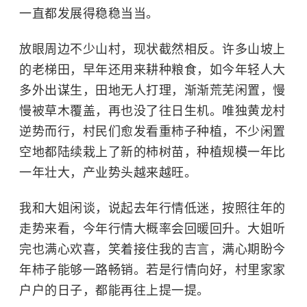
一直都发展得稳稳当当。
放眼周边不少山村，现状截然相反。许多山坡上
的老梯田，早年还用来耕种粮食，如今年轻人大
多外出谋生，田地无人打理，渐渐荒芜闲置，慢
慢被草木覆盖，再也没了往日生机。唯独黄龙村
逆势而行，村民们愈发看重柿子种植，不少闲置
空地都陆续栽上了新的柿树苗，种植规模一年比
一年壮大，产业势头越来越旺。
我和大姐闲谈，说起去年行情低迷，按照往年的
走势来看，今年行情大概率会回暖回升。大姐听
完也满心欢喜，笑着接住我的吉言，满心期盼今
年柿子能够一路畅销。若是行情向好，村里家家
户户的日子，都能再往上提一提。