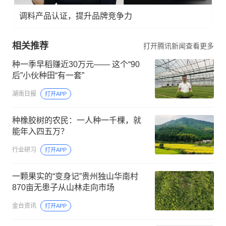
调料产品认证，提升品牌竞争力
相关推荐
打开腾讯新闻查看更多
种一季早稻赚近30万元—— 这个“90
后”小伙种田“有一套”
湖南日报
打开APP
种橡胶树的农民：一人种一千棵，就
能年入四五万？
行业研习
打开APP
一颗果实的“变身记”贵州独山华南村
870亩无患子从山林走向市场
金台资讯
打开APP