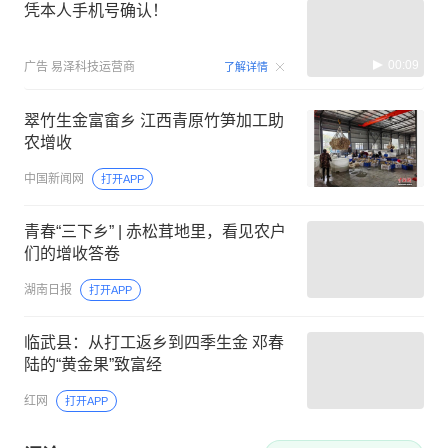
凭本人手机号确认！
00:09
广告
易泽科技运营商
了解详情
翠竹生金富畲乡 江西青原竹笋加工助
农增收
中国新闻网
打开APP
青春“三下乡” | 赤松茸地里，看见农户
们的增收答卷
湖南日报
打开APP
临武县：从打工返乡到四季生金 邓春
陆的“黄金果”致富经
红网
打开APP