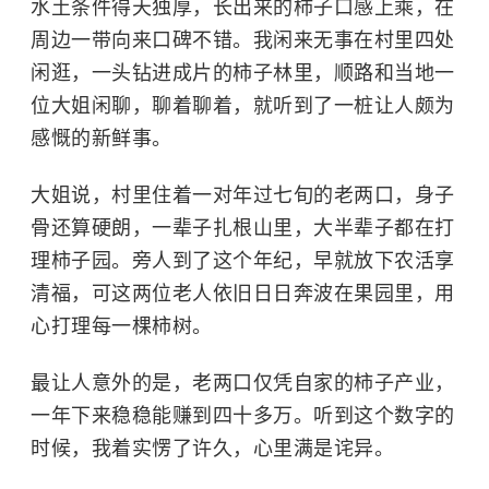
水土条件得天独厚，长出来的柿子口感上乘，在
周边一带向来口碑不错。我闲来无事在村里四处
闲逛，一头钻进成片的柿子林里，顺路和当地一
位大姐闲聊，聊着聊着，就听到了一桩让人颇为
感慨的新鲜事。
大姐说，村里住着一对年过七旬的老两口，身子
骨还算硬朗，一辈子扎根山里，大半辈子都在打
理柿子园。旁人到了这个年纪，早就放下农活享
清福，可这两位老人依旧日日奔波在果园里，用
心打理每一棵柿树。
最让人意外的是，老两口仅凭自家的柿子产业，
一年下来稳稳能赚到四十多万。听到这个数字的
时候，我着实愣了许久，心里满是诧异。