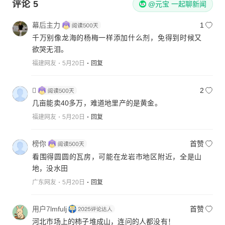
评论
5
@元宝 一起聊新闻
幕后主力
1
千万别像龙海的杨梅一样添加什么剂，免得到时候又
欲哭无泪。
福建网友
5月20日
回复

2
几亩能卖40多万，难道地里产的是黄金。
福建网友
5月20日
回复
榜你
首赞
看围得圆圆的瓦房，可能在龙岩市地区附近，全是山
地，没水田
广东网友
5月20日
回复
用户7lmfulj
首赞
河北市场上的柿子堆成山，连问的人都没有！