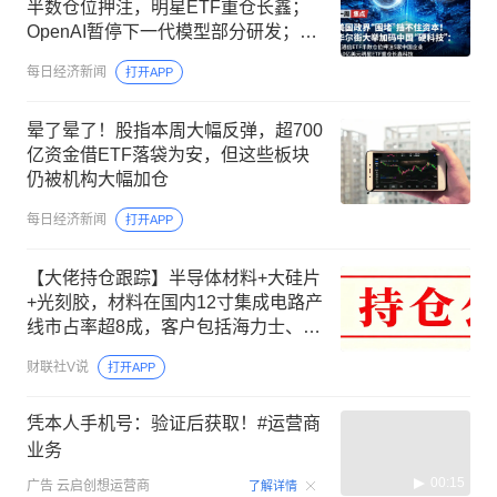
半数仓位押注，明星ETF重仓长鑫；
OpenAI暂停下一代模型部分研发；美
联储9月加息概率降至44%，金价涨破
每日经济新闻
打开APP
4300美元 | 一周国际财经
晕了晕了！股指本周大幅反弹，超700
亿资金借ETF落袋为安，但这些板块
仍被机构大幅加仓
每日经济新闻
打开APP
【大佬持仓跟踪】半导体材料+大硅片
+光刻胶，材料在国内12寸集成电路产
线市占率超8成，客户包括海力士、长
江存储等，这家公司间接参股300mm
财联社V说
打开APP
大硅片领先企业
凭本人手机号：验证后获取！#运营商
业务
00:15
广告
云启创想运营商
了解详情