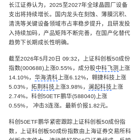
长江证券认为，2025至2027年全球晶圆厂设备
支出将持续增长。国内龙头在刻蚀、薄膜沉积、
清洗等关键设备领域市占率稳步提升，且研发投
入持续加码，产品矩阵不断完善，在国产化替代
趋势下长期成长性明确。
截至2026年5月20日 09:32，上证科创板50成份
指数(000688)上涨0.55%，成分股
中科飞测
上涨
14.10%，
华海清科
上涨6.12%，翱捷科技上涨
5.03%，
拓荆科技
上涨3.98%，
澜起科技
上涨
2.74%。科创50ETF鹏华(588040)上涨
0.55%， 冲击3连涨。最新价报1.82元。
科创50ETF鹏华紧密跟踪上证科创板50成份指
数，上证科创板50成份指数由上海证券交易所科