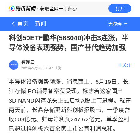
· 获取全网一手热点
打开
首页
新闻
无障碍
科创50ETF鹏华(588040)冲击3连涨，半
导体设备表现强势，国产替代趋势加强
有连云
关注
2026年5月20日09:47
上海
半导体设备强势领涨，消息面上，5月19日，长
江存储IPO辅导备案获受理，标志着这家国产
3D NAND闪存龙头正式启动A股上市进程。就在
两天前，长鑫存储更新
科创板
招股书，一季度营
收508亿元、归母净利润247.62亿元，单季盈利
已超过科创板六百余家上市公司利润总和。