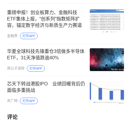
重磅申报！创业板算力、金融科技
ETF集体上报，“创系列”指数矩阵扩
容，锚定数字经济与新质生产力赛道
金融界
打开APP
华夏全球科技先锋重仓3倍做多半导体
ETF，31天净值跌逾40%
周公子读财
打开APP
芯天下转战港股IPO 业绩回暖背后仍
面临多重挑战
央广网
打开APP
评论