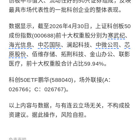
创板中市值大、流动性好的50只证券组成，反映
最具市场代表性的一批科创企业的整体表现。
数据显示，截至2026年4月30日，上证科创板50
成份指数(000688)前十大权重股分别为
寒武纪
、
海光信息
、
中芯国际
、澜起科技、
中微公司
、
芯
原股份
、佰维存储、拓荆科技、金山办公、联影
医疗，前十大权重股合计占比59.94%。
科创50ETF鹏华(588040)，场外联接(A：
026766；C：026767)。
以上内容与数据，与有连云立场无关，不构成投
资建议。据此操作，风险自担。
免责声明