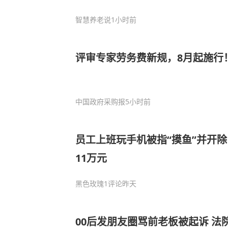
智慧养老说
1小时前
评审专家劳务费新规，8月起施行
中国政府采购报
5小时前
员工上班玩手机被指“摸鱼”并开除
11万元
黑色玫瑰
1评论
昨天
00后发朋友圈骂前老板被起诉 法