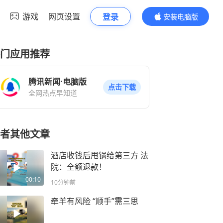
游戏
网页设置
登录
安装电脑版
内容更精彩
门应用推荐
腾讯新闻·电脑版
点击下载
全网热点早知道
者其他文章
酒店收钱后甩锅给第三方 法
院：全额退款！
00:10
10分钟前
牵羊有风险 “顺手”需三思