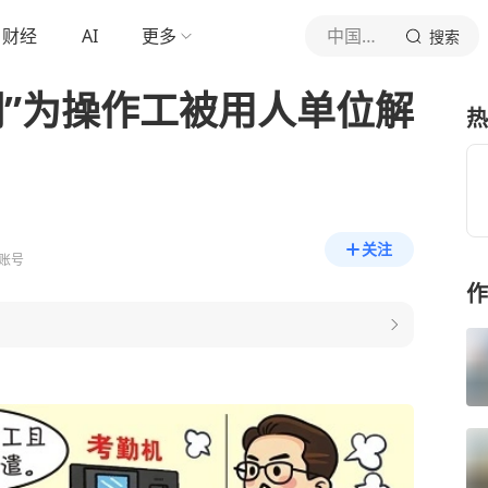
财经
AI
更多
中国法院网
搜索
调”为操作工被用人单位解
热
关注
账号
作