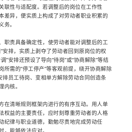
关联性与适配度。若调整后的岗位在工作性
本差异，便实质上构成了对劳动者职业积累的
义务。
职责具备确定性，使劳动者能对调整后的工
调”安排，实质上剥夺了劳动者回到原岗位的权
调”安排还预设了导向“待岗”或“协商解除”等结
岗所需的“停工停产”等客观前提，绕开协商解除
意安排员工待岗、变相单方解除劳动合同创造条
理内核。
在清晰规则框架内进行的有序互动。用人单
法权益的主要责任，应时刻尊重劳动者的人格
动纪律与职业道德，勤勉尽责地完成劳动任
时，能够依法应对。