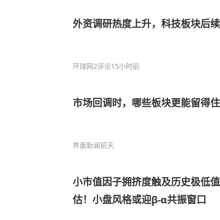
外资调研热度上升，科技板块后续
环球网
2评论
15小时前
市场回调时，哪些板块更能留得住
界面新闻
前天
小市值因子拥挤度触及历史极低
估！小盘风格或迎β-α共振窗口