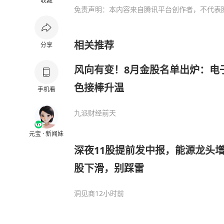
收藏
免责声明：本内容来自腾讯平台创作者，不代表
相关推荐
分享
风向有变！8月金股名单出炉：电
色接棒升温
手机看
九派财经
前天
元宝 · 新闻妹
深夜11股提前发中报，能源龙头增5
股下滑，别踩雷
洞见商
12小时前