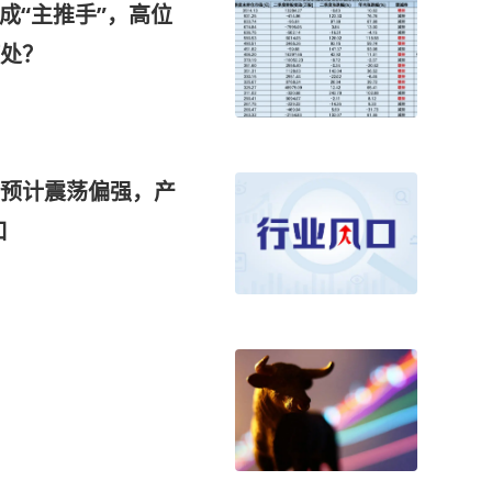
成“主推手”，高位
处？
预计震荡偏强，产
口