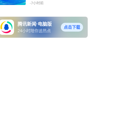
朗领海
-7小时前
腾讯新闻·电脑版
点击下载
24小时陪你追热点