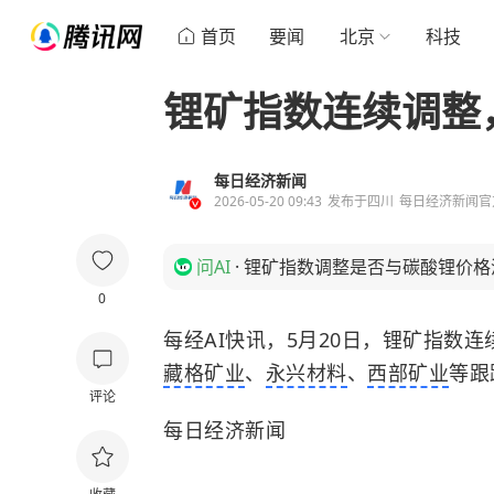
首页
要闻
北京
科技
锂矿指数连续调整
每日经济新闻
2026-05-20 09:43
发布于
四川
每日经济新闻官
问AI
·
锂矿指数调整是否与碳酸锂价格
0
每经AI快讯，5月20日，锂矿指数
藏格矿业
、
永兴材料
、
西部矿业
等跟
评论
每日经济新闻