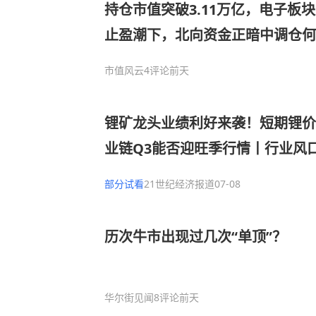
持仓市值突破3.11万亿，电子板块
止盈潮下，北向资金正暗中调仓何
市值风云
4评论
前天
锂矿龙头业绩利好来袭！短期锂价
业链Q3能否迎旺季行情丨行业风
部分试看
21世纪经济报道
07-08
历次牛市出现过几次“单顶”？
华尔街见闻
8评论
前天