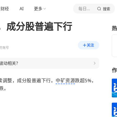
财经
AI
更多
每日经济新闻
搜索
，成分股普遍下行
热
关注
方账号
波动相关？
作
连续调整，成分股普遍下行。
中矿资源
跌超5%，
跌。