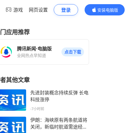
游戏
网页设置
登录
安装电脑版
内容更精彩
门应用推荐
腾讯新闻·电脑版
点击下载
全网热点早知道
者其他文章
先进封装概念持续反弹 长电
科技涨停
-7小时前
伊朗：海峡原有两条航道将
关闭，新临时航道需途经伊