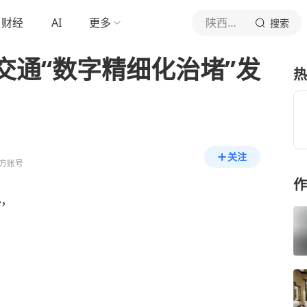
财经
AI
更多
陕西警方
搜索
交通“数字精细化治堵”发
热
关注
方账号
作
4
，