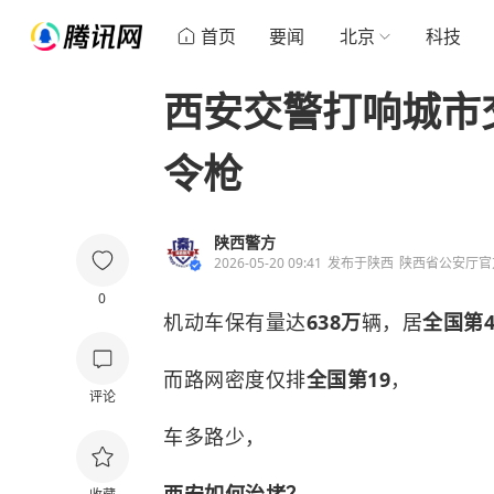
首页
要闻
北京
科技
西安交警打响城市
令枪
陕西警方
2026-05-20 09:41
发布于
陕西
陕西省公安厅官
0
机动车保有量达
638万
辆，居
全国
第
而路网密度仅排
全国第19
，
评论
车多路少，