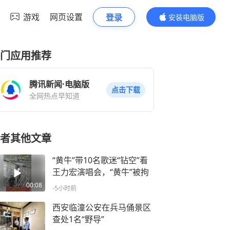
游戏
网页设置
登录
安装电脑版
内容更精彩
门应用推荐
腾讯新闻·电脑版
点击下载
全网热点早知道
者其他文章
“黄牛”带10名歌迷“钻空”看
王力宏演唱会，“黄牛”被拘
00:08
-5小时前
西安临潼公安在兵马俑景区
查处1名“野导”