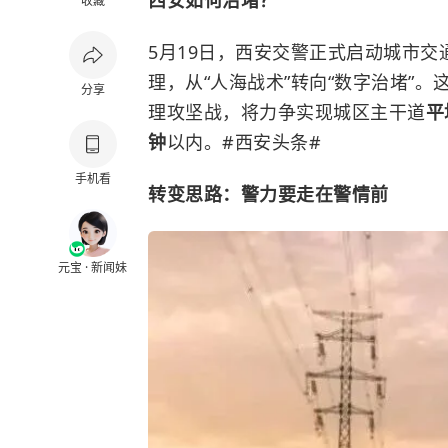
西安如何治堵？
收藏
5月19日，西安交警正式启动城市交
理，从“人海战术”转向“数字治堵”
分享
理攻坚战，将力争实现城区主干道
平
钟
以内。#西安头条#
手机看
转变思路：警力要走在警情前
元宝 · 新闻妹