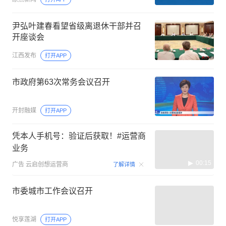
尹弘叶建春看望省级离退休干部并召
开座谈会
江西发布
打开APP
市政府第63次常务会议召开
开封融媒
打开APP
凭本人手机号：验证后获取！#运营商
业务
00:15
广告
云启创想运营商
了解详情
市委城市工作会议召开
悦享莲湖
打开APP