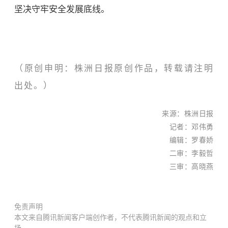
坚决守牢安全发展底线。
（原创申明：株洲日报原创作品，转载请注明
出处。）
来
源
：株洲日报
记者
：邓伟勇
编辑
：罗春娇
二
审：李毅哲
三审：
高晓燕
免责声明
本文来自腾讯新闻客户端创作者，不代表腾讯新闻的观点和立